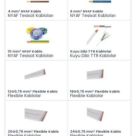
ASANSÖR
ve yüksek kaliteli komponentler üreten güçlü bir
üreticidir. Mühendislik tecrübesiyle güven veren
Hakkımızda
4 mm² NYAF Kablo
6 mm² NYAF Kablo
çözümler sunar.
NYAF Tesisat Kabloları
NYAF Tesisat Kabloları
Kalite
» Tırnak Grubu
» Kablo Grubu
Üretim
» Halat Şişesi Grubu
» Plastik Grubu
İhracat & Lojistik
» Konsol Grubu
» Yedek Parçalar
Haberler
» Tüm Kategoriler
Kariyer
10 mm² NYAF Kablo
Kuyu Dibi TTR Kablolar
NYAF Tesisat Kabloları
Kuyu Dibi TTR Kablolar
Kurumsal
İletişim
» Hakkımızda
» Vizyon, Misyon
» Kariyer
Ürünlerimiz
» Tırnak Grubu
» Kablo Grubu
» Halat Şişesi Grubu
12G0,75 mm² Flexible Kablo
16G0,75 mm² Flexible Kablo
Flexible Kablolar
Flexible Kablolar
» Plastik Grubu
» Konsol Grubu
» Yedek Parçalar
Kalite
» Kalite Belgelerimiz
» Kalite Politikamız
Üretim
» Üretim Hattımız
20G0,75 mm² Flexible Kablo
24G0,75 mm² Flexible Kablo
» Özel Üretim Yeteneğimiz
Flexible Kablolar
Flexible Kablolar