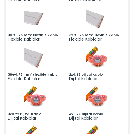
Online Katalog
Bize Ulaşın
» İleitşim Bilgilerimiz
» Konum Bilgilerimiz
Tüm hakkı saklıdır. Sitemizde kullanılan tüm içerik ve görseller
Mahens Asansör'e ait olup izinsiz kullanımı hukuki yaptırıma tabidir.
30G0,75 mm² Flexible Kablo
32G0,75 mm² Flexible Kablo
Flexible Kablolar
Flexible Kablolar
36G0,75 mm² Flexible Kablo
2x0,22 Dijital Kablo
Flexible Kablolar
Dijital Kablolar
3x0,22 Dijital Kablo
4x0,22 Dijital Kablo
Dijital Kablolar
Dijital Kablolar