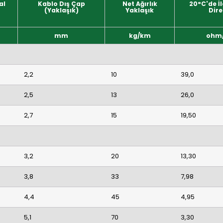
al
Kablo Dış Çap
Net Ağırlık
20°C'de İ
(Yaklaşık)
Yaklaşık
Dire
mm
kg/km
ohm
K
2,2
10
39,0
2,5
13
26,0
2,7
15
19,50
3,2
20
13,30
3,8
33
7,98
4,4
45
4,95
5,1
70
3,30