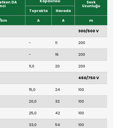
Kapasitesi
letken DA
Sevk
nci
Uzunluğu
Toprakta
Havada
/km
A
A
m
300/500 V
-
11
200
-
16
200
11,0
20
200
450/750 V
15,0
24
100
20,0
32
100
25,0
42
100
33,0
54
100