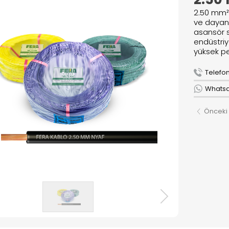
lar
2.50 mm² 
r
ve dayanı
asansör 
endüstriy
yüksek pe
R
Telefon 
ızda
Whatsap
Önceki
& Lojistik
r