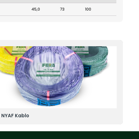
45,0
73
100
 NYAF Kablo
10 