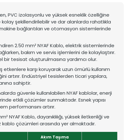
ilen, PVC izolasyonlu ve yüksek esneklik özelliğine
kolay şekillendirilebilir ve dar alanlarda rahatlıkla
rı, makine bağlantıları ve otomasyon sistemlerinde
 indiren 2.50 mm² NYAF Kablo, elektrik sistemlerinde
ğlarken, bakım ve servis işlemlerini de kolaylaştırır.
 bir tesisat oluşturulmasına yardımcı olur.
 etkenlere karşı koruyarak uzun ömürlü kullanım
i artırır. Endüstriyel tesislerden ticari yapılara,
nına sahiptir.
arda güvenle kullanılabilen NYAF kablolar, enerji
rinde etkili çözümler sunmaktadır. Esnek yapısı
em performansını artırır.
² NYAF Kablo, dayanıklılığı, yüksek iletkenliği ve
z kablo çözümleri arasında yer almaktadır.
Akım Taşıma