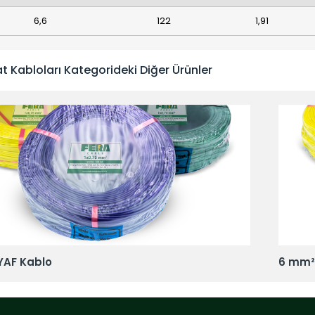
6,6
122
1,91
t Kabloları Kategorideki Diğer Ürünler
YAF Kablo
6 mm²