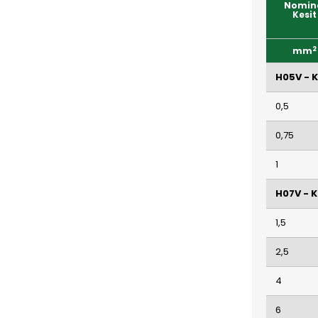
Nomin
Kesit
2
mm
H05V - 
0,5
0,75
1
H07V - K
1,5
2,5
4
6