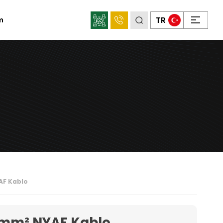
×
TR
im
Sosyal
Medya
Mahens
Konum
AF Kablo
 mm² NYAF Kablo