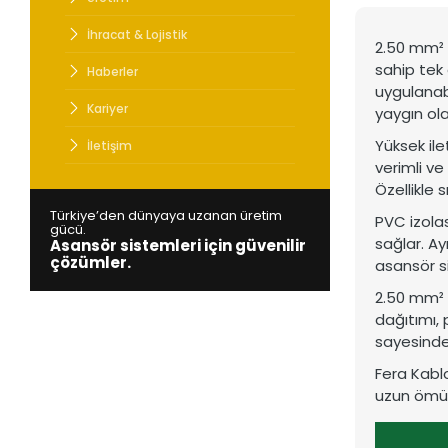
Türkiye’den
Asansör si
İhracat & Lojistik
2.50 mm² N
sahip tek 
Haberler
uygulanabi
Kariyer
yaygın ola
Yüksek ile
İletişim
verimli ve
Özellikle
Türkiye’den dünyaya uzanan üretim
PVC izola
gücü.
sağlar. Ay
Asansör sistemleri için güvenilir
çözümler.
asansör s
2.50 mm² 
dağıtımı, 
sayesinde 
Fera Kablo
uzun ömür