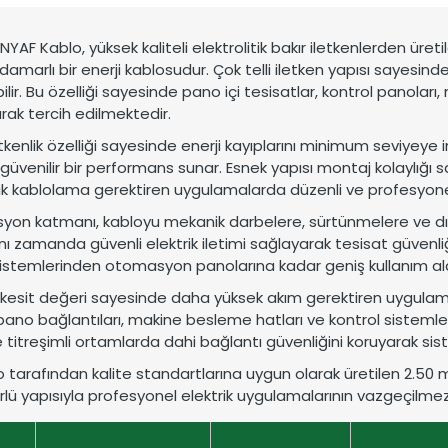
 dünyaya uzanan üretim gücü.
stemleri için güvenilir çözümler.
YAF Kablo, yüksek kaliteli elektrolitik bakır iletkenlerden üret
damarlı bir enerji kablosudur. Çok telli iletken yapısı sayesinde 
lir. Bu özelliği sayesinde pano içi tesisatlar, kontrol panola
rak tercih edilmektedir.
tkenlik özelliği sayesinde enerji kayıplarını minimum seviyeye
 güvenilir bir performans sunar. Esnek yapısı montaj kolaylığı sa
 sık kablolama gerektiren uygulamalarda düzenli ve profesyonel
syon katmanı, kabloyu mekanik darbelere, sürtünmelere ve dış
nı zamanda güvenli elektrik iletimi sağlayarak tesisat güvenliğin
istemlerinden otomasyon panolarına kadar geniş kullanım ala
kesit değeri sayesinde daha yüksek akım gerektiren uygulamal
pano bağlantıları, makine besleme hatları ve kontrol sistemle
titreşimli ortamlarda dahi bağlantı güvenliğini koruyarak sist
 tarafından kalite standartlarına uygun olarak üretilen 2.50 mm
lü yapısıyla profesyonel elektrik uygulamalarının vazgeçilme