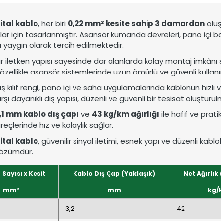
 dünyaya uzanan üretim gücü.
stemleri için güvenilir çözümler.
jital kablo
, her biri
0,22 mm² kesite sahip 3 damardan
oluş
ar için tasarlanmıştır. Asansör kumanda devreleri, pano içi b
 yaygın olarak tercih edilmektedir.
r iletken yapısı sayesinde dar alanlarda kolay montaj imkânı s
, özellikle asansör sistemlerinde uzun ömürlü ve güvenli kullan
ş kılıf rengi, pano içi ve saha uygulamalarında kablonun hızlı v
arşı dayanıklı dış yapısı, düzenli ve güvenli bir tesisat oluşturu
,1 mm kablo dış çapı
ve
43 kg/km ağırlığı
ile hafif ve prati
eçlerinde hız ve kolaylık sağlar.
jital kablo
, güvenilir sinyal iletimi, esnek yapı ve düzenli ka
 çözümdür.
Sayısı x Kesit
Kablo Dış Çap (Yaklaşık)
Net Ağırlık
mm²
mm
kg/
3,2
42