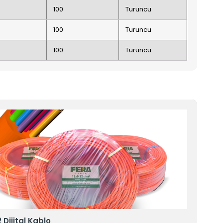
100
Turuncu
100
Turuncu
100
Turuncu
 Dijital Kablo
15x0