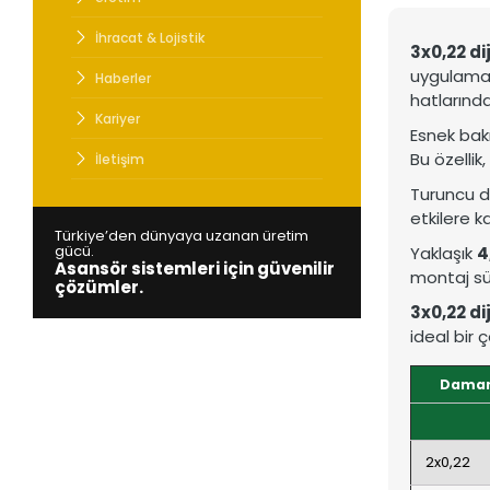
Türkiye’den
Asansör si
İhracat & Lojistik
3x0,22 di
uygulamal
Haberler
hatlarında
Kariyer
Esnek bakı
Bu özellik
İletişim
Turuncu dı
etkilere k
Türkiye’den dünyaya uzanan üretim
gücü.
Yaklaşık
4
Asansör sistemleri için güvenilir
montaj sür
çözümler.
3x0,22 di
ideal bir
Damar 
2x0,22