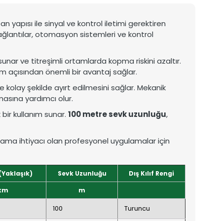
an yapısı ile sinyal ve kontrol iletimi gerektiren
ağlantılar, otomasyon sistemleri ve kontrol
unar ve titreşimli ortamlarda kopma riskini azaltır.
ım açısından önemli bir avantaj sağlar.
e kolay şekilde ayırt edilmesini sağlar. Mekanik
lmasına yardımcı olur.
k bir kullanım sunar.
100 metre sevk uzunluğu
,
blolama ihtiyacı olan profesyonel uygulamalar için
 (Yaklaşık)
Sevk Uzunluğu
Dış Kılıf Rengi
km
m
100
Turuncu