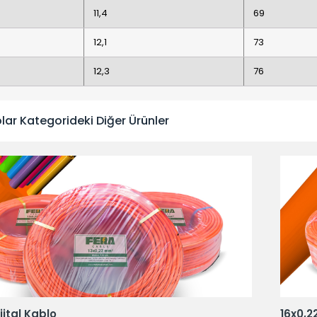
11,4
69
12,1
73
12,3
76
olar Kategorideki Diğer Ürünler
ijital Kablo
16x0,22