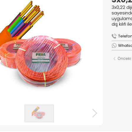
lar
3x0,22 dij
r
sayesinde
uygulamal
dış kılıfı 
Telefon 
R
Whatsap
ızda
Önceki
& Lojistik
r