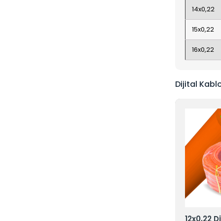
14x0,22
15x0,22
16x0,22
Dijital Kabl
al Kablo
12x0,22 D