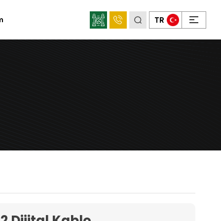
×
TR
im
Sosyal
Medya
Mahens
Konum
2 Dijital Kablo