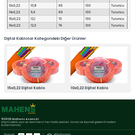
13x0,22
10,8
65
100
Turuncu
14x0,22
11,4
69
100
Turuncu
15x0,22
12,1
73
100
Turuncu
16x0,22
12,3
76
100
Turuncu
Dijital Kablolar Kategorideki Diğer Ürünler
15x0,22 Dijital Kablo
10x0,22 Dijital Kablo
©2026 Mahens Asansör
Sitemizdeki yazı ve resimlerin her hakkı saklıdır. İzinsiz ve kaynak gösterilmeden
kullanılamaz.
Sosyal
Whatsapp