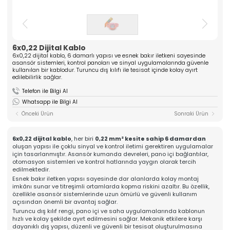
ASANSÖR
ve yüksek kaliteli komponentler üreten güçlü bir
üreticidir. Mühendislik tecrübesiyle güven veren
Hakkımızda
çözümler sunar.
Kalite
» Tırnak Grubu
» Kablo Grubu
Üretim
6x0,22 Dijital Kablo
» Halat Şişesi Grubu
» Plastik Grubu
İhracat & Lojistik
6x0,22 dijital kablo, 6 damarlı yapısı ve esnek bakır iletkeni sayesinde
asansör sistemleri, kontrol panoları ve sinyal uygulamalarında güvenle
» Konsol Grubu
» Yedek Parçalar
Haberler
kullanılan bir kablodur. Turuncu dış kılıfı ile tesisat içinde kolay ayırt
» Tüm Kategoriler
edilebilirlik sağlar.
Kariyer
Telefon ile Bilgi Al
Kurumsal
İletişim
Whatsapp ile Bilgi Al
» Hakkımızda
» Vizyon, Misyon
Önceki Ürün
Sonraki Ürün
» Kariyer
Ürünlerimiz
» Tırnak Grubu
6x0,22 dijital kablo
, her biri
0,22 mm² kesite sahip 6 damardan
» Kablo Grubu
oluşan yapısı ile çoklu sinyal ve kontrol iletimi gerektiren uygulamalar
» Halat Şişesi Grubu
için tasarlanmıştır. Asansör kumanda devreleri, pano içi bağlantılar,
» Plastik Grubu
otomasyon sistemleri ve kontrol hatlarında yaygın olarak tercih
» Konsol Grubu
edilmektedir.
» Yedek Parçalar
Esnek bakır iletken yapısı sayesinde dar alanlarda kolay montaj
Kalite
imkânı sunar ve titreşimli ortamlarda kopma riskini azaltır. Bu özellik,
özellikle asansör sistemlerinde uzun ömürlü ve güvenli kullanım
» Kalite Belgelerimiz
açısından önemli bir avantaj sağlar.
» Kalite Politikamız
Üretim
Turuncu dış kılıf rengi, pano içi ve saha uygulamalarında kablonun
hızlı ve kolay şekilde ayırt edilmesini sağlar. Mekanik etkilere karşı
» Üretim Hattımız
dayanıklı dış yapısı, düzenli ve güvenli bir tesisat oluşturulmasına
» Özel Üretim Yeteneğimiz