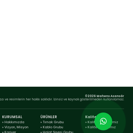
©2026 Mahens Asansör
azı ve resimlerin her hakkı saklıdır. İzinsiz ve kaynak gösterilmeden kullanılamaz.
KURUMSAL
ÜRÜNLER
Kalite
» Hakkımızda
» Tırnak Grubu
» Kalite Belgelerimiz
» Vizyon, Misyon
» Kablo Grubu
» Kalite Politikamız
» Kariyer
» Halat Şişesi Grubu