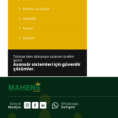
Türkiye’den
Asansör si
İhracat & Lojistik
Haberler
Kariyer
İletişim
Türkiye’den dünyaya uzanan üretim
gücü.
Asansör sistemleri için güvenilir
çözümler.
Sosyal
Whatsapp
Medya
İletişim