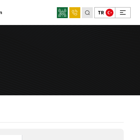
×
TR
im
Sosyal
Medya
Mahens
Konum