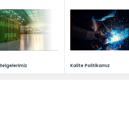
lar
r
R
ızda
 Belgelerimiz
Kalite Politikamız
& Lojistik
r