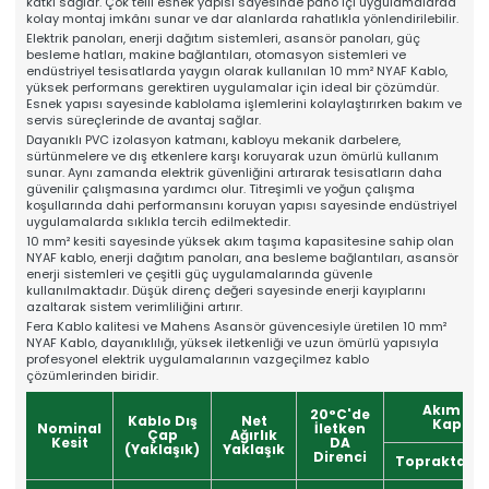
katkı sağlar. Çok telli esnek yapısı sayesinde pano içi uygulamalarda
Online Katalog
kolay montaj imkânı sunar ve dar alanlarda rahatlıkla yönlendirilebilir.
Bize Ulaşın
Elektrik panoları, enerji dağıtım sistemleri, asansör panoları, güç
» İleitşim Bilgilerimiz
besleme hatları, makine bağlantıları, otomasyon sistemleri ve
» Konum Bilgilerimiz
endüstriyel tesisatlarda yaygın olarak kullanılan 10 mm² NYAF Kablo,
yüksek performans gerektiren uygulamalar için ideal bir çözümdür.
Tüm hakkı saklıdır. Sitemizde kullanılan tüm içerik ve görseller
Mahens Asansör'e ait olup izinsiz kullanımı hukuki yaptırıma tabidir.
Esnek yapısı sayesinde kablolama işlemlerini kolaylaştırırken bakım ve
servis süreçlerinde de avantaj sağlar.
Dayanıklı PVC izolasyon katmanı, kabloyu mekanik darbelere,
sürtünmelere ve dış etkenlere karşı koruyarak uzun ömürlü kullanım
sunar. Aynı zamanda elektrik güvenliğini artırarak tesisatların daha
güvenilir çalışmasına yardımcı olur. Titreşimli ve yoğun çalışma
koşullarında dahi performansını koruyan yapısı sayesinde endüstriyel
uygulamalarda sıklıkla tercih edilmektedir.
10 mm² kesiti sayesinde yüksek akım taşıma kapasitesine sahip olan
NYAF kablo, enerji dağıtım panoları, ana besleme bağlantıları, asansör
enerji sistemleri ve çeşitli güç uygulamalarında güvenle
kullanılmaktadır. Düşük direnç değeri sayesinde enerji kayıplarını
azaltarak sistem verimliliğini artırır.
Fera Kablo kalitesi ve Mahens Asansör güvencesiyle üretilen 10 mm²
NYAF Kablo, dayanıklılığı, yüksek iletkenliği ve uzun ömürlü yapısıyla
profesyonel elektrik uygulamalarının vazgeçilmez kablo
çözümlerinden biridir.
Akım Ta
20°C'de
Kablo Dış
Net
Kapasit
Nominal
İletken
Çap
Ağırlık
Kesit
DA
(Yaklaşık)
Yaklaşık
Direnci
Toprakta