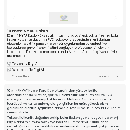
ASANSÖR
ve yüksek kaliteli komponentler üreten güçlü bir
üreticidir. Mühendislik tecrübesiyle güven veren
Hakkımızda
çözümler sunar.
Kalite
» Tırnak Grubu
» Kablo Grubu
Üretim
» Halat Şişesi Grubu
» Plastik Grubu
10 mm² NYAF Kablo
İhracat & Lojistik
10 mm² NYAF Kablo, yüksek akım taşıma kapasitesi, çok telli esnek bakır
» Konsol Grubu
» Yedek Parçalar
Haberler
iletken yapısı ve dayanıklı PVC izolasyonu sayesinde enerji dağıtım
» Tüm Kategoriler
sistemleri, elektrik panoları, asansör uygulamaları ve endüstriyel
Kariyer
tesisatlarda güvenli enerji iletimi sağlayan profesyonel bir elektrik
kablosudur. Fera Kablo markası altında Mahens Asansör güvencesiyle
Kurumsal
İletişim
üretilmektedir.
» Hakkımızda
» Vizyon, Misyon
Telefon ile Bilgi Al
» Kariyer
Whatsapp ile Bilgi Al
Ürünlerimiz
Önceki Ürün
Sonraki Ürün
» Tırnak Grubu
» Kablo Grubu
» Halat Şişesi Grubu
10 mm² NYAF Kablo, Fera Kablo tarafından yüksek kalite
» Plastik Grubu
standartlarında üretilen, çok telli elektrolitik bakır iletkenli ve PVC
» Konsol Grubu
izolasyonlu esnek enerji kablosudur. Mahens Asansör'ün üretim
» Yedek Parçalar
tecrübesi ve kalite anlayışıyla geliştirilen bu ürün, yüksek akım
Kalite
gerektiren elektrik uygulamalarında güvenilir ve uzun ömürlü kullanım
» Kalite Belgelerimiz
sunmaktadır.
» Kalite Politikamız
Yüksek iletkenlik değerine sahip bakır iletken yapısı sayesinde enerji
Üretim
kayıplarını minimum seviyeye indiren 10 mm² NYAF Kablo, enerji
» Üretim Hattımız
verimliliğini artırırken elektrik sistemlerinin daha güvenli çalışmasına
» Özel Üretim Yeteneğimiz