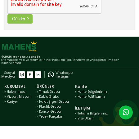
Online Katalog
Bize Ulaşın
» İleitşim Bilgilerimiz
Gönder
» Konum Bilgilerimiz
Tüm hakkı saklıdır. Sitemizde kullanılan tüm içerik ve görseller
Mahens Asansör'e ait olup izinsiz kullanımı hukuki yaptırıma tabidir.
©2026 Mahens Asansör
Sitemizdeki yazı ve resimlerin her hakkı saklıdır. İzinsiz ve kaynak gösterilmeden
kullanılamaz.
Sosyal
Whatsapp
Medya
İletişim
KURUMSAL
ÜRÜNLER
Kalite
» Hakkımızda
» Tırnak Grubu
» Kalite Belgelerimiz
» Vizyon, Misyon
» Kablo Grubu
» Kalite Politikamız
» Kariyer
» Halat Şişesi Grubu
» Plastik Grubu
İLETİŞİM
» Konsol Grubu
» İletişim Bilgilerimiz
» Yedek Parçalar
» Bize Ulaşın
Web Tasarım & Yazılım | COUR