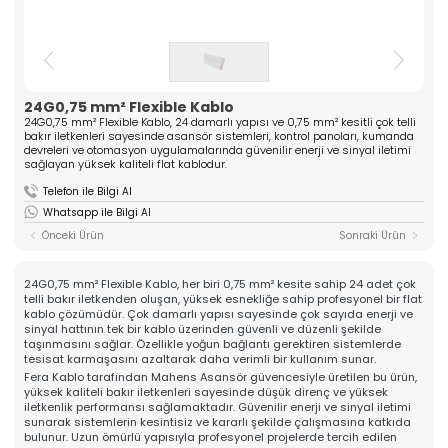
ASANSÖR
ve yüksek kaliteli komponentler üreten güçlü bir
üreticidir. Mühendislik tecrübesiyle güven veren
Hakkımızda
çözümler sunar.
Kalite
» Tırnak Grubu
» Kablo Grubu
Üretim
» Halat Şişesi Grubu
» Plastik Grubu
24G0,75 mm² Flexible Kablo
İhracat & Lojistik
24G0,75 mm² Flexible Kablo, 24 damarlı yapısı ve 0,75 mm² kesitli çok telli
» Konsol Grubu
» Yedek Parçalar
Haberler
bakır iletkenleri sayesinde asansör sistemleri, kontrol panoları, kumanda
» Tüm Kategoriler
devreleri ve otomasyon uygulamalarında güvenilir enerji ve sinyal iletimi
Kariyer
sağlayan yüksek kaliteli flat kablodur.
Kurumsal
İletişim
Telefon ile Bilgi Al
» Hakkımızda
Whatsapp ile Bilgi Al
» Vizyon, Misyon
» Kariyer
Önceki Ürün
Sonraki Ürün
Ürünlerimiz
» Tırnak Grubu
» Kablo Grubu
24G0,75 mm² Flexible Kablo, her biri 0,75 mm² kesite sahip 24 adet çok
» Halat Şişesi Grubu
telli bakır iletkenden oluşan, yüksek esnekliğe sahip profesyonel bir flat
» Plastik Grubu
kablo çözümüdür. Çok damarlı yapısı sayesinde çok sayıda enerji ve
sinyal hattının tek bir kablo üzerinden güvenli ve düzenli şekilde
» Konsol Grubu
taşınmasını sağlar. Özellikle yoğun bağlantı gerektiren sistemlerde
» Yedek Parçalar
tesisat karmaşasını azaltarak daha verimli bir kullanım sunar.
Kalite
Fera Kablo tarafından Mahens Asansör güvencesiyle üretilen bu ürün,
» Kalite Belgelerimiz
yüksek kaliteli bakır iletkenleri sayesinde düşük direnç ve yüksek
» Kalite Politikamız
iletkenlik performansı sağlamaktadır. Güvenilir enerji ve sinyal iletimi
Üretim
sunarak sistemlerin kesintisiz ve kararlı şekilde çalışmasına katkıda
» Üretim Hattımız
bulunur. Uzun ömürlü yapısıyla profesyonel projelerde tercih edilen
» Özel Üretim Yeteneğimiz