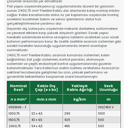
çözümler arasında yer almaktadır.
Online Katalog
Flat yapısı sayesinde pano içi uygulamalarda düzenli bir görünüm
Bize Ulaşın
sunan 24G0,75 mm² Flexible Kablo, dar alanlarda kolay montaj imkânı
» İleitşim Bilgilerimiz
sağlar. Kablo kanallarında daha az yer kaplaması sayesinde montaj
» Konum Bilgilerimiz
sürelerini kısaltırken bakım ve servis işlemlerinin daha hızlı
gerçekleştirilmesine yardımcı olur.
Tüm hakkı saklıdır. Sitemizde kullanılan tüm içerik ve görseller
Mahens Asansör'e ait olup izinsiz kullanımı hukuki yaptırıma tabidir.
Dayanıklı dış izolasyonu sayesinde mekanik darbelere, sürtünmelere
ve çevresel etkilere karşı yüksek dayanım gösterir. Esnek yapısı
hareketli sistemlerde kırılma ve kopma risklerini azaltırken uzun süreli
kullanım performansını korur. Bu özellik özellikle asansör sistemleri gibi
sürekli hareketin bulunduğu uygulamalarda önemli avantajlar
sunmaktadır.
24G0,75 mm² Flexible Kablo; asansör kumanda sistemleri, kabin
bağlantıları, kat çağrı sistemleri, kontrol panoları, otomasyon
sistemleri ve çeşitli endüstriyel kontrol uygulamalarında güvenle
kullanılmaktadır. Fera Kablo'nun üretim kalitesi ve Mahens Asansör'ün
sektörel tecrübesiyle geliştirilen bu ürün, yüksek performans ve
güvenilirlik beklentilerini karşılamak üzere tasarlanmıştır.
Nominal
Kablo Dış
Yaklaşık
Sevk
Kesit
Çap (e x bv)
Kablo Ağırlığı
Uzunluğu
n x mm²
mm x mm
kg/km
m
H05WH6 - F
300/450 V
12G0,75
32 x 4,5
290
1000
16G0,75
43 x 4,5
429
500
20G0,75
54 x 4,5
485
500