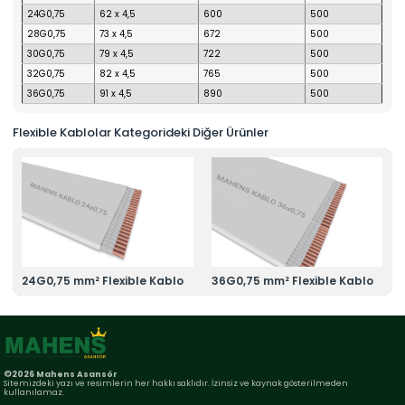
24G0,75
62 x 4,5
600
500
28G0,75
73 x 4,5
672
500
30G0,75
79 x 4,5
722
500
32G0,75
82 x 4,5
765
500
36G0,75
91 x 4,5
890
500
Flexible Kablolar Kategorideki Diğer Ürünler
24G0,75 mm² Flexible Kablo
36G0,75 mm² Flexible Kablo
©2026 Mahens Asansör
Sitemizdeki yazı ve resimlerin her hakkı saklıdır. İzinsiz ve kaynak gösterilmeden
kullanılamaz.