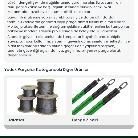
yükün dengeli şekilde dağıtılmasına yardımcı olur. Bu tasarım, ani
Online Katalog
duruşlarda kabin ve karşı ağırlık üzerinde oluşabilecek lokal
Bize Ulaşın
zorlanmaları azaltır ve sistem stabilitesini korur.
» İleitşim Bilgilerimiz
Dayanıklı malzeme yapısı, sürekli basınç ve darbe altında dahi
» Konum Bilgilerimiz
formunu koruyarak çatlama veya parçalanma riskini minimize eder.
Tüm hakkı saklıdır. Sitemizde kullanılan tüm içerik ve görseller
Montaj plakası ile zemine sağlam şekilde sabitlenebilen bu tamponlar,
Mahens Asansör'e ait olup izinsiz kullanımı hukuki yaptırıma tabidir.
bakım ve modernizasyon projelerinde de kolaylıkla kullanılabilir.
Asansör güvenlik sistemlerinde tamponlar hayati öneme sahiptir.
Yaysız tampon kullanımı, sistemin güvenli duruş sınırlarını netleştirir ve
olası mekanik hasarların önüne geçer. Basit yapısına rağmen,
asansör güvenliği açısından vazgeçilmez bir yedek parça olarak
değerlendirilir.
Yedek Parçalar Kategorideki Diğer Ürünler
Halatlar
Denge Zinciri