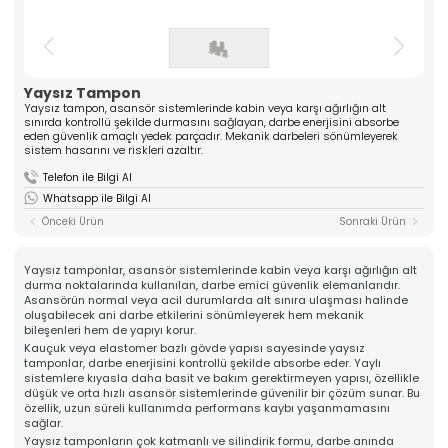
ASANSÖR
ve yüksek kaliteli komponentler üreten güçlü bir
üreticidir. Mühendislik tecrübesiyle güven veren
Hakkımızda
çözümler sunar.
Kalite
» Tırnak Grubu
» Kablo Grubu
Üretim
Yaysız Tampon
» Halat Şişesi Grubu
» Plastik Grubu
İhracat & Lojistik
Yaysız tampon, asansör sistemlerinde kabin veya karşı ağırlığın alt
sınırda kontrollü şekilde durmasını sağlayan, darbe enerjisini absorbe
» Konsol Grubu
» Yedek Parçalar
Haberler
eden güvenlik amaçlı yedek parçadır. Mekanik darbeleri sönümleyerek
» Tüm Kategoriler
sistem hasarını ve riskleri azaltır.
Kariyer
Telefon ile Bilgi Al
Kurumsal
İletişim
Whatsapp ile Bilgi Al
» Hakkımızda
» Vizyon, Misyon
Önceki Ürün
Sonraki Ürün
» Kariyer
Ürünlerimiz
» Tırnak Grubu
Yaysız tamponlar, asansör sistemlerinde kabin veya karşı ağırlığın alt
» Kablo Grubu
durma noktalarında kullanılan, darbe emici güvenlik elemanlarıdır.
» Halat Şişesi Grubu
Asansörün normal veya acil durumlarda alt sınıra ulaşması halinde
» Plastik Grubu
oluşabilecek ani darbe etkilerini sönümleyerek hem mekanik
» Konsol Grubu
bileşenleri hem de yapıyı korur.
» Yedek Parçalar
Kauçuk veya elastomer bazlı gövde yapısı sayesinde yaysız
Kalite
tamponlar, darbe enerjisini kontrollü şekilde absorbe eder. Yaylı
sistemlere kıyasla daha basit ve bakım gerektirmeyen yapısı, özellikle
» Kalite Belgelerimiz
düşük ve orta hızlı asansör sistemlerinde güvenilir bir çözüm sunar. Bu
» Kalite Politikamız
özellik, uzun süreli kullanımda performans kaybı yaşanmamasını
Üretim
sağlar.
» Üretim Hattımız
Yaysız tamponların çok katmanlı ve silindirik formu, darbe anında
» Özel Üretim Yeteneğimiz