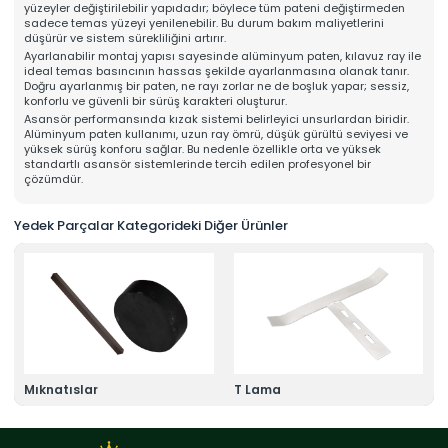
yüzeyler değiştirilebilir yapıdadır; böylece tüm pateni değiştirmeden
Online Katalog
sadece temas yüzeyi yenilenebilir. Bu durum bakım maliyetlerini
Bize Ulaşın
düşürür ve sistem sürekliliğini artırır.
» İleitşim Bilgilerimiz
Ayarlanabilir montaj yapısı sayesinde alüminyum paten, kılavuz ray ile
» Konum Bilgilerimiz
ideal temas basıncının hassas şekilde ayarlanmasına olanak tanır.
Tüm hakkı saklıdır. Sitemizde kullanılan tüm içerik ve görseller
Doğru ayarlanmış bir paten, ne rayı zorlar ne de boşluk yapar; sessiz,
Mahens Asansör'e ait olup izinsiz kullanımı hukuki yaptırıma tabidir.
konforlu ve güvenli bir sürüş karakteri oluşturur.
Asansör performansında kızak sistemi belirleyici unsurlardan biridir.
Alüminyum paten kullanımı, uzun ray ömrü, düşük gürültü seviyesi ve
yüksek sürüş konforu sağlar. Bu nedenle özellikle orta ve yüksek
standartlı asansör sistemlerinde tercih edilen profesyonel bir
çözümdür.
Yedek Parçalar Kategorideki Diğer Ürünler
Mıknatıslar
T Lama