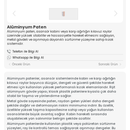
ASANSÖR
ve yüksek kaliteli komponentler üreten güçlü bir
üreticidir. Mühendislik tecrübesiyle güven veren
Hakkımızda
çözümler sunar.
Kalite
» Tırnak Grubu
» Kablo Grubu
Üretim
Alüminyum Paten
» Halat Şişesi Grubu
» Plastik Grubu
İhracat & Lojistik
Alüminyum paten, asansör kabini veya karşı ağırlığın kılavuz raylar
üzerinde yüksek stabilite ve hassasiyetle hareket etmesini sağlayan,
» Konsol Grubu
» Yedek Parçalar
Haberler
metal gövdeli ve aşınmaya dayanıklı sürtünme yüzeyine sahip kızak
» Tüm Kategoriler
sistemidir.
Kariyer
Telefon ile Bilgi Al
Kurumsal
İletişim
Whatsapp ile Bilgi Al
» Hakkımızda
» Vizyon, Misyon
Önceki Ürün
Sonraki Ürün
» Kariyer
Ürünlerimiz
» Tırnak Grubu
Alüminyum patenler, asansör sistemlerinde kabin ve karşı ağırlığın
» Kablo Grubu
kılavuz raylar boyunca düzgün, dengeli ve güvenli şekilde hareket
» Halat Şişesi Grubu
etmesi için kullanılan yüksek performanslı kızak elemanlarıdır. Rijit
» Plastik Grubu
alüminyum gövde yapısı, klasik plastik patenlere kıyasla çok daha
» Konsol Grubu
stabil bir taşıma ve yönlendirme sağlar.
» Yedek Parçalar
Metal gövde sayesinde paten, raydan gelen yükleri daha dengeli
Kalite
şekilde dağıtır ve deformasyon riskini minimuma indirir. Bu özellik,
özellikle yüksek taşıma kapasitesine sahip veya yoğun kullanılan
» Kalite Belgelerimiz
asansörlerde büyük avantaj sağlar. Kabin hareketi sırasında
» Kalite Politikamız
oluşabilecek yan salınımlar belirgin şekilde azaltılır.
Üretim
Alüminyum patenlerde kullanılan plastik veya poliüretan sürtünme
» Üretim Hattımız
yüzeyleri, ray ile kontrollü temas sağlayarak aşınmayı dengeler. Bu
» Özel Üretim Yeteneğimiz