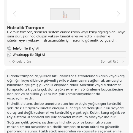
ASANSÖR
ve yüksek kaliteli komponentler üreten güçlü bir
üreticidir. Mühendislik tecrübesiyle güven veren
Hakkımızda
çözümler sunar.
Kalite
» Tırnak Grubu
» Kablo Grubu
Üretim
Hidrolik Tampon
» Halat Şişesi Grubu
» Plastik Grubu
İhracat & Lojistik
Hidrolik tampon, asansör sistemlerinde kabin veya karşı ağırlığın acil veya
sınır duruşlarında oluşan yüksek kinetik enerjiyi hidrolik sistemle
» Konsol Grubu
» Yedek Parçalar
Haberler
sönümleyen, yüksek hızlı asansörler için zorunlu güvenlik parçasıdır.
» Tüm Kategoriler
Kariyer
Telefon ile Bilgi Al
Kurumsal
İletişim
Whatsapp ile Bilgi Al
» Hakkımızda
Önceki Ürün
Sonraki Ürün
» Vizyon, Misyon
» Kariyer
Ürünlerimiz
Hidrolik tamponlar, yüksek hızlı asansör sistemlerinde kabin veya karşı
» Tırnak Grubu
ağırlığın kuyu dibinde güvenli şekilde durmasını sağlamak amacıyla
» Kablo Grubu
kullanılan gelişmiş güvenlik ekipmanlarıdır. Mekanik veya elastomer
» Halat Şişesi Grubu
tamponlara kıyasla çok daha yüksek enerji sönümleme kapasitesine
» Plastik Grubu
sahiptir ve özellikle yüksek hız–yük kombinasyonlarında
» Konsol Grubu
vazgeçilmezdir.
» Yedek Parçalar
Hidrolik sistem, darbe anında piston hareketiyle yağ akışını kontrollü
Kalite
şekilde kısıtlayarak kinetik enerjiyi ısı enerjisine dönüştürür. Bu sayede
» Kalite Belgelerimiz
duruş ani değil, kademeli ve kontrollü gerçekleşir. Kabin, karşı ağırlık ve
ray sistemi üzerindeki ani yüklenmeler minimum seviyeye indirilir.
» Kalite Politikamız
Üretim
Sağlam çelik gövde, sızdırmaz hidrolik yapı ve korumalı piston
mekanizması sayesinde hidrolik tamponlar uzun süreli ve güvenilir
» Üretim Hattımız
performans sunar. Farklı strok mesafeleri ve kapasite seçenekleri ile
» Özel Üretim Yeteneğimiz