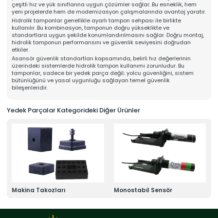
çeşitli hız ve yük sınıflarına uygun çözümler sağlar. Bu esneklik, hem
Online Katalog
yeni projelerde hem de modernizasyon çalışmalarında avantaj yaratır.
Bize Ulaşın
Hidrolik tamponlar genellikle ayarlı tampon sehpası ile birlikte
» İleitşim Bilgilerimiz
kullanılır. Bu kombinasyon, tamponun doğru yükseklikte ve
» Konum Bilgilerimiz
standartlara uygun şekilde konumlandırılmasını sağlar. Doğru montaj,
Tüm hakkı saklıdır. Sitemizde kullanılan tüm içerik ve görseller
hidrolik tamponun performansını ve güvenlik seviyesini doğrudan
Mahens Asansör'e ait olup izinsiz kullanımı hukuki yaptırıma tabidir.
etkiler.
Asansör güvenlik standartları kapsamında, belirli hız değerlerinin
üzerindeki sistemlerde hidrolik tampon kullanımı zorunludur. Bu
tamponlar, sadece bir yedek parça değil; yolcu güvenliğini, sistem
bütünlüğünü ve yasal uygunluğu sağlayan temel güvenlik
bileşenleridir.
Yedek Parçalar Kategorideki Diğer Ürünler
Makina Takozları
Monostabil Sensör