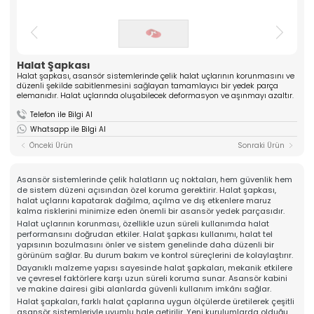
ASANSÖR
ve yüksek kaliteli komponentler üreten güçlü bir
üreticidir. Mühendislik tecrübesiyle güven veren
Hakkımızda
çözümler sunar.
Kalite
» Tırnak Grubu
» Kablo Grubu
Üretim
Halat Şapkası
» Halat Şişesi Grubu
» Plastik Grubu
İhracat & Lojistik
Halat şapkası, asansör sistemlerinde çelik halat uçlarının korunmasını ve
düzenli şekilde sabitlenmesini sağlayan tamamlayıcı bir yedek parça
» Konsol Grubu
» Yedek Parçalar
Haberler
elemanıdır. Halat uçlarında oluşabilecek deformasyon ve aşınmayı azaltır.
» Tüm Kategoriler
Kariyer
Telefon ile Bilgi Al
Kurumsal
İletişim
Whatsapp ile Bilgi Al
» Hakkımızda
Önceki Ürün
Sonraki Ürün
» Vizyon, Misyon
» Kariyer
Ürünlerimiz
Asansör sistemlerinde çelik halatların uç noktaları, hem güvenlik hem
» Tırnak Grubu
de sistem düzeni açısından özel koruma gerektirir. Halat şapkası,
» Kablo Grubu
halat uçlarını kapatarak dağılma, açılma ve dış etkenlere maruz
» Halat Şişesi Grubu
kalma risklerini minimize eden önemli bir asansör yedek parçasıdır.
» Plastik Grubu
Halat uçlarının korunması, özellikle uzun süreli kullanımda halat
» Konsol Grubu
performansını doğrudan etkiler. Halat şapkası kullanımı, halat tel
» Yedek Parçalar
yapısının bozulmasını önler ve sistem genelinde daha düzenli bir
Kalite
görünüm sağlar. Bu durum bakım ve kontrol süreçlerini de kolaylaştırır.
» Kalite Belgelerimiz
Dayanıklı malzeme yapısı sayesinde halat şapkaları, mekanik etkilere
» Kalite Politikamız
ve çevresel faktörlere karşı uzun süreli koruma sunar. Asansör kabini
Üretim
ve makine dairesi gibi alanlarda güvenli kullanım imkânı sağlar.
» Üretim Hattımız
Halat şapkaları, farklı halat çaplarına uygun ölçülerde üretilerek çeşitli
» Özel Üretim Yeteneğimiz
asansör sistemleriyle uyumlu hale getirilir. Yeni kurulumlarda olduğu