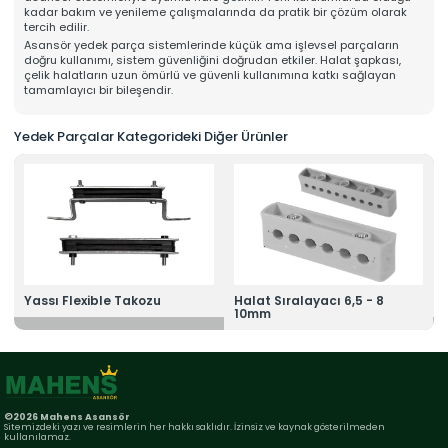
Online Katalog
kadar bakım ve yenileme çalışmalarında da pratik bir çözüm olarak
tercih edilir.
Bize Ulaşın
Asansör yedek parça sistemlerinde küçük ama işlevsel parçaların
» İleitşim Bilgilerimiz
doğru kullanımı, sistem güvenliğini doğrudan etkiler. Halat şapkası,
» Konum Bilgilerimiz
çelik halatların uzun ömürlü ve güvenli kullanımına katkı sağlayan
Tüm hakkı saklıdır. Sitemizde kullanılan tüm içerik ve görseller
tamamlayıcı bir bileşendir.
Mahens Asansör'e ait olup izinsiz kullanımı hukuki yaptırıma tabidir.
Yedek Parçalar Kategorideki Diğer Ürünler
Yassı Flexible Takozu
Halat Sıralayacı 6,5 - 8
10mm
©2026 Mahens Asansör
Sitemizdeki yazı ve resimlerin her hakkı saklıdır. İzinsiz ve kaynak gösterilmeden
kullanılamaz.