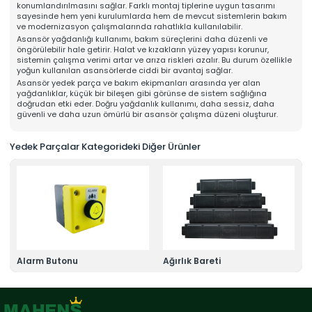
konumlandırılmasını sağlar. Farklı montaj tiplerine uygun tasarımı
Online Katalog
sayesinde hem yeni kurulumlarda hem de mevcut sistemlerin bakım
Bize Ulaşın
ve modernizasyon çalışmalarında rahatlıkla kullanılabilir.
» İleitşim Bilgilerimiz
Asansör yağdanlığı kullanımı, bakım süreçlerini daha düzenli ve
» Konum Bilgilerimiz
öngörülebilir hale getirir. Halat ve kızakların yüzey yapısı korunur,
Tüm hakkı saklıdır. Sitemizde kullanılan tüm içerik ve görseller
sistemin çalışma verimi artar ve arıza riskleri azalır. Bu durum özellikle
Mahens Asansör'e ait olup izinsiz kullanımı hukuki yaptırıma tabidir.
yoğun kullanılan asansörlerde ciddi bir avantaj sağlar.
Asansör yedek parça ve bakım ekipmanları arasında yer alan
yağdanlıklar, küçük bir bileşen gibi görünse de sistem sağlığına
doğrudan etki eder. Doğru yağdanlık kullanımı, daha sessiz, daha
güvenli ve daha uzun ömürlü bir asansör çalışma düzeni oluşturur.
Yedek Parçalar Kategorideki Diğer Ürünler
Alarm Butonu
Ağırlık Bareti