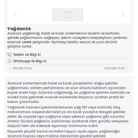
ASANSÖR
ve yüksek kaliteli komponentler üreten güçlü bir
üreticidir. Mühendislik tecrübesiyle güven veren
Hakkımızda
çözümler sunar.
Kalite
» Tırnak Grubu
» Kablo Grubu
Üretim
Yağdanlık
» Halat Şişesi Grubu
» Plastik Grubu
İhracat & Lojistik
Asansör yağdanlığı, halat ve kızak sistemlerinin düzenli ve kontrollü
şekilde yağlanmasını sağlayan, bakım süreçlerini kolaylaştıran yardımcı
» Konsol Grubu
» Yedek Parçalar
Haberler
asansör yedek parçasıdır. Aşınmayı azaltır, sessiz ve uzun ömürlü
» Tüm Kategoriler
çalışma sunar.
Kariyer
Telefon ile Bilgi Al
Kurumsal
İletişim
Whatsapp ile Bilgi Al
» Hakkımızda
» Vizyon, Misyon
Önceki Ürün
Sonraki Ürün
» Kariyer
Ürünlerimiz
» Tırnak Grubu
Asansör sistemlerinde halat ve kızak yüzeylerinin doğru şekilde
» Kablo Grubu
yağlanması, sistem performansı ve uzun ömürlü kullanım açısından
» Halat Şişesi Grubu
büyük önem taşır. Asansör yağdanlığı, bu yağlama işlemini kontrollü ve
» Plastik Grubu
sürekli hale getirerek manuel müdahale ihtiyacını azaltan pratik bir
» Konsol Grubu
bakım çözümüdür.
» Yedek Parçalar
Yağdanlık haznesi içerisinde bulunan yağ, fitil veya kontrollü akış
Kalite
mekanizması sayesinde halat ya da kızak yüzeyine dengeli şekilde
iletilir. Bu sayede aşırı yağlama veya yetersiz yağlama gibi sorunlar
» Kalite Belgelerimiz
önlenir. Düzenli yağlama, sürtünmeyi azaltarak hem gürültü seviyesini
» Kalite Politikamız
düşürür hem de mekanik aşınmayı minimuma indirir.
Üretim
Dayanıklı plastik hazne ve metal taşıyıcı ayak yapısı, yağdanlığın
» Üretim Hattımız
asansör kuyusu veya makine dairesinde güvenli şekilde
» Özel Üretim Yeteneğimiz