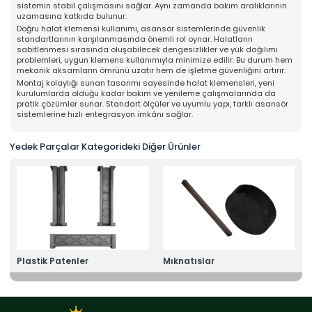
sistemin stabil çalışmasını sağlar. Aynı zamanda bakım aralıklarının
Online Katalog
uzamasına katkıda bulunur.
Bize Ulaşın
Doğru halat klemensi kullanımı, asansör sistemlerinde güvenlik
» İleitşim Bilgilerimiz
standartlarının karşılanmasında önemli rol oynar. Halatların
» Konum Bilgilerimiz
sabitlenmesi sırasında oluşabilecek dengesizlikler ve yük dağılımı
Tüm hakkı saklıdır. Sitemizde kullanılan tüm içerik ve görseller
problemleri, uygun klemens kullanımıyla minimize edilir. Bu durum hem
Mahens Asansör'e ait olup izinsiz kullanımı hukuki yaptırıma tabidir.
mekanik aksamların ömrünü uzatır hem de işletme güvenliğini artırır.
Montaj kolaylığı sunan tasarımı sayesinde halat klemensleri, yeni
kurulumlarda olduğu kadar bakım ve yenileme çalışmalarında da
pratik çözümler sunar. Standart ölçüler ve uyumlu yapı, farklı asansör
sistemlerine hızlı entegrasyon imkânı sağlar.
Yedek Parçalar Kategorideki Diğer Ürünler
Plastik Patenler
Mıknatıslar