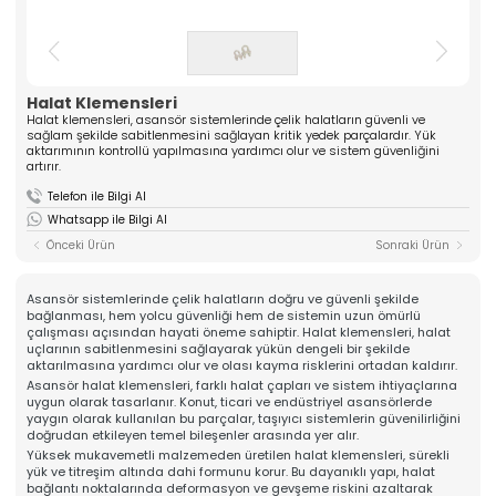
ASANSÖR
ve yüksek kaliteli komponentler üreten güçlü bir
üreticidir. Mühendislik tecrübesiyle güven veren
Hakkımızda
çözümler sunar.
Kalite
» Tırnak Grubu
» Kablo Grubu
Üretim
Halat Klemensleri
» Halat Şişesi Grubu
» Plastik Grubu
İhracat & Lojistik
Halat klemensleri, asansör sistemlerinde çelik halatların güvenli ve
sağlam şekilde sabitlenmesini sağlayan kritik yedek parçalardır. Yük
» Konsol Grubu
» Yedek Parçalar
Haberler
aktarımının kontrollü yapılmasına yardımcı olur ve sistem güvenliğini
» Tüm Kategoriler
artırır.
Kariyer
Telefon ile Bilgi Al
Kurumsal
İletişim
Whatsapp ile Bilgi Al
» Hakkımızda
» Vizyon, Misyon
Önceki Ürün
Sonraki Ürün
» Kariyer
Ürünlerimiz
» Tırnak Grubu
Asansör sistemlerinde çelik halatların doğru ve güvenli şekilde
» Kablo Grubu
bağlanması, hem yolcu güvenliği hem de sistemin uzun ömürlü
» Halat Şişesi Grubu
çalışması açısından hayati öneme sahiptir. Halat klemensleri, halat
» Plastik Grubu
uçlarının sabitlenmesini sağlayarak yükün dengeli bir şekilde
» Konsol Grubu
aktarılmasına yardımcı olur ve olası kayma risklerini ortadan kaldırır.
» Yedek Parçalar
Asansör halat klemensleri, farklı halat çapları ve sistem ihtiyaçlarına
Kalite
uygun olarak tasarlanır. Konut, ticari ve endüstriyel asansörlerde
yaygın olarak kullanılan bu parçalar, taşıyıcı sistemlerin güvenilirliğini
» Kalite Belgelerimiz
doğrudan etkileyen temel bileşenler arasında yer alır.
» Kalite Politikamız
Üretim
Yüksek mukavemetli malzemeden üretilen halat klemensleri, sürekli
yük ve titreşim altında dahi formunu korur. Bu dayanıklı yapı, halat
» Üretim Hattımız
bağlantı noktalarında deformasyon ve gevşeme riskini azaltarak
» Özel Üretim Yeteneğimiz