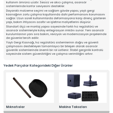
kullanım ömrünü uzatır. Sessiz ve akıcı çalışma, asansör
Online Katalog
sistemlerinde konfor seviyesini destekler.
Bize Ulaşın
Dayanıklı malzeme seçimi ve sağlam gövde yapısı, yaylı gergi
» İleitşim Bilgilerimiz
kasnağının zorlu çalışma koşullarında dahi performansını korumasını
» Konum Bilgilerimiz
sağlar. Uzun süreli kullanımlarda deformasyona karşı direnç gösteren
Tüm hakkı saklıdır. Sitemizde kullanılan tüm içerik ve görseller
yapı, bakım ihtiyacını azaltır ve işletme maliyetlerini düşürür.
Mahens Asansör'e ait olup izinsiz kullanımı hukuki yaptırıma tabidir.
Standart ölçü ve montaj yapısı sayesinde farklı hız regülatörü ve
asansör sistemleriyle kolay entegrasyon imkânı sunar. Yeni asansör
kurulumlarının yanı sıra bakım, revizyon ve modernizasyon projelerinde
de güvenle tercih edilir.
Yaylı Gergi Kasnağı, hız regülatörü sistemlerinin doğru ve güvenli
çalışmasını destekleyen tamamlayıcı bir bileşen olarak asansör
güvenlik sistemlerinde önemli bir rol üstlenir. Stabil gerginlik kontrolü
sayesinde sistem güvenilirliğini ve çalışma verimliliğini artırır.
Yedek Parçalar Kategorideki Diğer Ürünler
Mıknatıslar
Makina Takozları