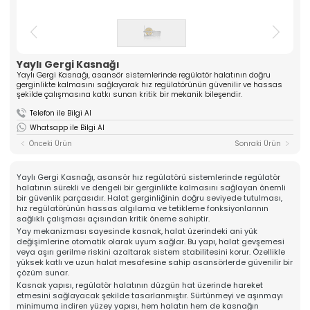
ASANSÖR
ve yüksek kaliteli komponentler üreten güçlü bir
üreticidir. Mühendislik tecrübesiyle güven veren
Hakkımızda
çözümler sunar.
Kalite
» Tırnak Grubu
» Kablo Grubu
Üretim
Yaylı Gergi Kasnağı
» Halat Şişesi Grubu
» Plastik Grubu
İhracat & Lojistik
Yaylı Gergi Kasnağı, asansör sistemlerinde regülatör halatının doğru
gerginlikte kalmasını sağlayarak hız regülatörünün güvenilir ve hassas
» Konsol Grubu
» Yedek Parçalar
Haberler
şekilde çalışmasına katkı sunan kritik bir mekanik bileşendir.
» Tüm Kategoriler
Kariyer
Telefon ile Bilgi Al
Kurumsal
İletişim
Whatsapp ile Bilgi Al
» Hakkımızda
Önceki Ürün
Sonraki Ürün
» Vizyon, Misyon
» Kariyer
Ürünlerimiz
Yaylı Gergi Kasnağı, asansör hız regülatörü sistemlerinde regülatör
» Tırnak Grubu
halatının sürekli ve dengeli bir gerginlikte kalmasını sağlayan önemli
» Kablo Grubu
bir güvenlik parçasıdır. Halat gerginliğinin doğru seviyede tutulması,
» Halat Şişesi Grubu
hız regülatörünün hassas algılama ve tetikleme fonksiyonlarının
» Plastik Grubu
sağlıklı çalışması açısından kritik öneme sahiptir.
» Konsol Grubu
Yay mekanizması sayesinde kasnak, halat üzerindeki ani yük
» Yedek Parçalar
değişimlerine otomatik olarak uyum sağlar. Bu yapı, halat gevşemesi
Kalite
veya aşırı gerilme riskini azaltarak sistem stabilitesini korur. Özellikle
» Kalite Belgelerimiz
yüksek katlı ve uzun halat mesafesine sahip asansörlerde güvenilir bir
çözüm sunar.
» Kalite Politikamız
Üretim
Kasnak yapısı, regülatör halatının düzgün hat üzerinde hareket
etmesini sağlayacak şekilde tasarlanmıştır. Sürtünmeyi ve aşınmayı
» Üretim Hattımız
minimuma indiren yüzey yapısı, hem halatın hem de kasnağın
» Özel Üretim Yeteneğimiz