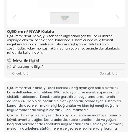
ASANSÖR
ve yüksek kaliteli komponentler üreten güçlü bir
üreticidir. Mühendislik tecrübesiyle güven veren
Hakkımızda
çözümler sunar.
Kalite
» Tırnak Grubu
» Kablo Grubu
Üretim
» Halat Şişesi Grubu
» Plastik Grubu
0,50 mm² NYAF Kablo
İhracat & Lojistik
0,50 mm² NYAF Kablo, yüksek esnekliğe sahip çok telli bakır iletken
» Konsol Grubu
» Yedek Parçalar
Haberler
yapısıyla elektrik panolarında, kumanda sistemlerinde ve iç tesisat
» Tüm Kategoriler
uygulamalarında güvenli enerji iletimi sağlayan kaliteli bir kablo
Kariyer
çözümüdür. Kolay montaj imkânı sunan yapısı sayesinde dar alanlarda
rahatlıkla kullanılabilir.
Kurumsal
İletişim
» Hakkımızda
Telefon ile Bilgi Al
» Vizyon, Misyon
Whatsapp ile Bilgi Al
» Kariyer
Ürünlerimiz
Önceki Ürün
Sonraki Ürün
» Tırnak Grubu
» Kablo Grubu
» Halat Şişesi Grubu
0,50 mm² NYAF Kablo, yüksek iletkenlik sağlayan çok telli elektrolitik
bakır iletkenlerden üretilmiş, PVC izolasyonlu ve esnek yapıya sahip
» Plastik Grubu
elektrik kablosudur. Esnek kablo gerektiren uygulamalarda tercih
» Konsol Grubu
edilen NYAF kablolar, özellikle elektrik panoları, otomasyon sistemleri,
» Yedek Parçalar
kumanda devreleri, makine içi bağlantılar ve bina içi enerji dağıtım
Kalite
uygulamalarında yaygın olarak kullanılmaktadır.
» Kalite Belgelerimiz
Çok telli bakır yapısı sayesinde kolay bükülebilir ve montaj sırasında
» Kalite Politikamız
büyük avantaj sağlar. Dar alanlarda, kablo kanallarında ve yoğun
Üretim
bağlantı noktalarında rahatlıkla uygulanabilir. PVC izolasyon katmanı;
» Üretim Hattımız
mekanik darbelere, sürtünmelere ve çevresel etkilere karşı koruma
» Özel Üretim Yeteneğimiz