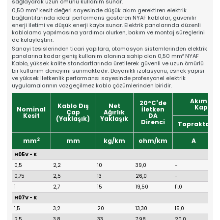
sağlayarak uzun ömürlü kullanım sunar.
Online Katalog
0,50 mm² kesit değeri sayesinde düşük akım gerektiren elektrik
Bize Ulaşın
bağlantılarında ideal performans gösteren NYAF kablolar, güvenilir
» İleitşim Bilgilerimiz
enerji iletimi ve düşük enerji kaybı sunar. Elektrik panolarında düzenli
» Konum Bilgilerimiz
kablolama yapılmasına yardımcı olurken, bakım ve montaj süreçlerini
de kolaylaştırır.
Tüm hakkı saklıdır. Sitemizde kullanılan tüm içerik ve görseller
Mahens Asansör'e ait olup izinsiz kullanımı hukuki yaptırıma tabidir.
Sanayi tesislerinden ticari yapılara, otomasyon sistemlerinden elektrik
panolarına kadar geniş kullanım alanına sahip olan 0,50 mm² NYAF
Kablo, yüksek kalite standartlarında üretilerek güvenli ve uzun ömürlü
bir kullanım deneyimi sunmaktadır. Dayanıklı izolasyonu, esnek yapısı
ve yüksek iletkenlik performansı sayesinde profesyonel elektrik
uygulamalarının vazgeçilmez kablo çözümlerinden biridir.
Akım Ta
20°C'de
Kablo Dış
Net
Kapasit
Nominal
İletken
Çap
Ağırlık
Kesit
DA
(Yaklaşık)
Yaklaşık
Direnci
Toprakta
2
mm
mm
kg/km
ohm/km
A
H05V - K
0,5
2,2
10
39,0
-
1
0,75
2,5
13
26,0
-
1
1
2,7
15
19,50
11,0
H07V - K
1,5
3,2
20
13,30
15,0
2,5
3,8
33
7,98
20,0