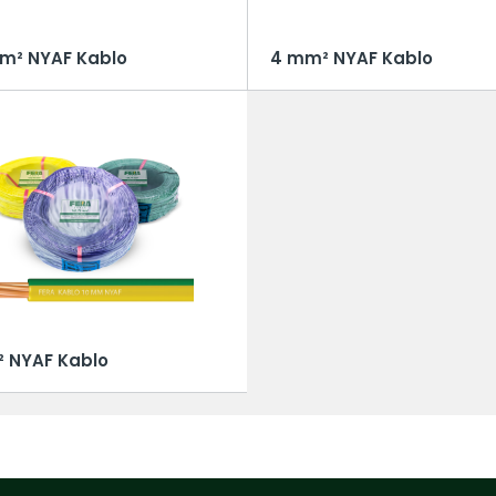
 dünyaya uzanan üretim gücü.
stemleri için güvenilir çözümler.
mm² NYAF Kablo
4 mm² NYAF Kablo
² NYAF Kablo