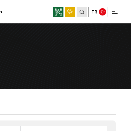
×
TR
im
Sosyal
Medya
Mahens
Konum