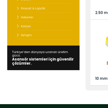
Türkiye’den
Asansör si
İhracat & Lojistik
2.50 
Haberler
Kariyer
İletişim
Türkiye’den dünyaya uzanan üretim
gücü.
Asansör sistemleri için güvenilir
çözümler.
10 mm