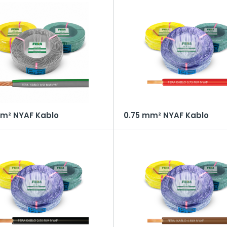
lar
r
R
ızda
mm² NYAF Kablo
0.75 mm² NYAF Kablo
& Lojistik
r