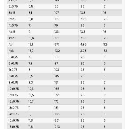
2x2,5
9,2
135
7,98
25
3x0,75
6,5
66
26
6
3x1,5
8,1
107
13,3
16
3x2,5
9,8
165
7,98
25
4x0,75
7,1
79
26
6
4x1,5
9
133
13,3
16
4x2,5
10,6
199
7,98
25
4x4
12,1
277
4,95
32
4x6
15,7
432
3,08
53
5x0,75
7,9
99
26
6
6x0,75
7,9
97
26
6
7x0,75
8
103
26
6
8x0,75
8,5
135
26
6
9x0,75
9,3
151
26
6
10x0,75
10,3
165
26
6
11x0,75
10,5
172
26
6
12x0,75
10,7
173
26
6
13x0,75
11
181
26
6
14x0,75
11,3
188
26
6
15x0,75
11,8
201
26
6
16x0,75
11,8
243
26
6