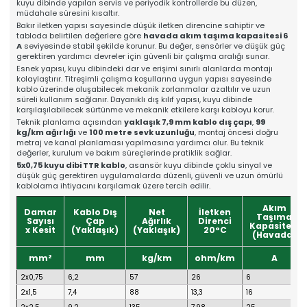
kuyu dibinde yapılan servis ve periyodik kontrollerde bu düzen,
Online Katalog
müdahale süresini kısaltır.
Bize Ulaşın
Bakır iletken yapısı sayesinde düşük iletken direncine sahiptir ve
» İleitşim Bilgilerimiz
tabloda belirtilen değerlere göre
havada akım taşıma kapasitesi 6
» Konum Bilgilerimiz
A
seviyesinde stabil şekilde korunur. Bu değer, sensörler ve düşük güç
gerektiren yardımcı devreler için güvenli bir çalışma aralığı sunar.
Tüm hakkı saklıdır. Sitemizde kullanılan tüm içerik ve görseller
Mahens Asansör'e ait olup izinsiz kullanımı hukuki yaptırıma tabidir.
Esnek yapısı, kuyu dibindeki dar ve erişimi sınırlı alanlarda montajı
kolaylaştırır. Titreşimli çalışma koşullarına uygun yapısı sayesinde
kablo üzerinde oluşabilecek mekanik zorlanmalar azaltılır ve uzun
süreli kullanım sağlanır. Dayanıklı dış kılıf yapısı, kuyu dibinde
karşılaşılabilecek sürtünme ve mekanik etkilere karşı kabloyu korur.
Teknik planlama açısından
yaklaşık 7,9 mm kablo dış çapı
,
99
kg/km ağırlığı
ve
100 metre sevk uzunluğu
, montaj öncesi doğru
metraj ve kanal planlaması yapılmasına yardımcı olur. Bu teknik
değerler, kurulum ve bakım süreçlerinde pratiklik sağlar.
5x0,75 kuyu dibi TTR kablo
, asansör kuyu dibinde çoklu sinyal ve
düşük güç gerektiren uygulamalarda düzenli, güvenli ve uzun ömürlü
kablolama ihtiyacını karşılamak üzere tercih edilir.
Akım
Damar
Kablo Dış
Net
İletken
Taşıma
Sayısı
Çap
Ağırlık
Direnci
Kapasitesi
x Kesit
(Yaklaşık)
(Yaklaşık)
20°C
(Havada)
mm²
mm
kg/km
ohm/km
A
2x0,75
6,2
57
26
6
2x1,5
7,4
88
13,3
16