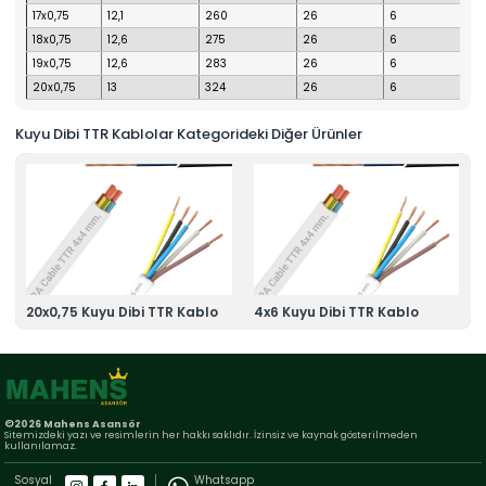
17x0,75
12,1
260
26
6
18x0,75
12,6
275
26
6
19x0,75
12,6
283
26
6
20x0,75
13
324
26
6
Kuyu Dibi TTR Kablolar Kategorideki Diğer Ürünler
20x0,75 Kuyu Dibi TTR Kablo
4x6 Kuyu Dibi TTR Kablo
©2026 Mahens Asansör
Sitemizdeki yazı ve resimlerin her hakkı saklıdır. İzinsiz ve kaynak gösterilmeden
kullanılamaz.
Sosyal
Whatsapp