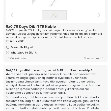
ASANSÖR
ve yüksek kaliteli komponentler üreten güçlü bir
üreticidir. Mühendislik tecrübesiyle güven veren
Hakkımızda
çözümler sunar.
Kalite
» Tırnak Grubu
» Kablo Grubu
Üretim
» Halat Şişesi Grubu
» Plastik Grubu
5x0,75 Kuyu Dibi TTR Kablo
İhracat & Lojistik
5x0,75 kuyu dibi TTR kablo, asansör kuyu dibinde sensörler, güvenlik
» Konsol Grubu
» Yedek Parçalar
Haberler
devreleri ve düşük güç gerektiren yardımcı hatlarda kullanılan, 5 damarlı
» Tüm Kategoriler
ve esnek yapıya sahip bir kablodur. Düzenli tesisat ve kolay montaj
Kariyer
imkânı sunar.
Kurumsal
İletişim
Telefon ile Bilgi Al
» Hakkımızda
Whatsapp ile Bilgi Al
» Vizyon, Misyon
» Kariyer
Önceki Ürün
Sonraki Ürün
Ürünlerimiz
» Tırnak Grubu
» Kablo Grubu
5x0,75 kuyu dibi TTR kablo
, her biri
0,75 mm² kesite sahip 5
» Halat Şişesi Grubu
damardan
oluşan yapısı ile asansör kuyu dibinde birden fazla
» Plastik Grubu
kontrol ve düşük güçlü enerji hattının aynı kablo üzerinden
taşınmasına olanak tanır. Kuyu dibi uygulamalarında sensörler,
» Konsol Grubu
emniyet devreleri, kontrol sinyalleri ve yardımcı aydınlatma hatlarının
» Yedek Parçalar
birlikte çalışması nedeniyle, damar sayısı yüksek ve düzenli
Kalite
kablolama sağlayan çözümler tercih edilir.
» Kalite Belgelerimiz
5 damarlı yapı, farklı fonksiyonlara sahip hatların tek kablo altında
» Kalite Politikamız
toplanmasını sağlar. Bu durum tesisatta kablo yoğunluğunu azaltır,
Üretim
bağlantı noktalarının daha düzenli olmasına katkı sağlar ve bakım
» Üretim Hattımız
sırasında hatların daha hızlı ayırt edilmesine imkân tanır. Özellikle
» Özel Üretim Yeteneğimiz