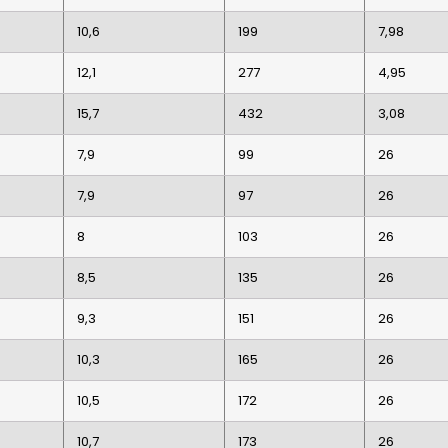
10,6
199
7,98
12,1
277
4,95
15,7
432
3,08
7,9
99
26
7,9
97
26
8
103
26
8,5
135
26
9,3
151
26
10,3
165
26
10,5
172
26
10,7
173
26