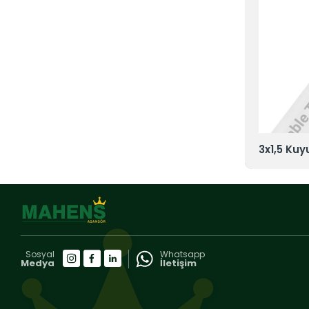
u Dibi TTR Kablo
3x1,5 Kuy
Sosyal
Whatsapp
Medya
İletişim