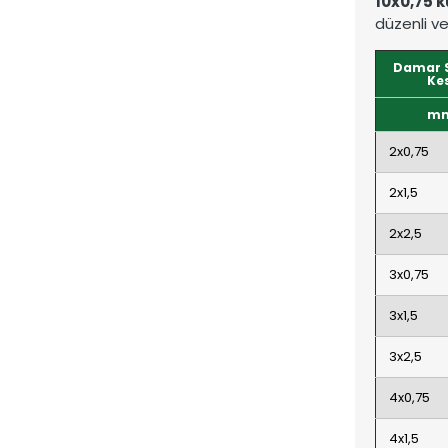
10x0,75 k
düzenli ve
Damar S
Kes
m
2x0,75
2x1,5
2x2,5
3x0,75
3x1,5
3x2,5
4x0,75
4x1,5