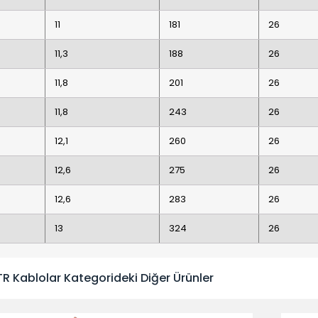
11
181
26
11,3
188
26
11,8
201
26
11,8
243
26
12,1
260
26
12,6
275
26
12,6
283
26
13
324
26
TR Kablolar Kategorideki Diğer Ürünler