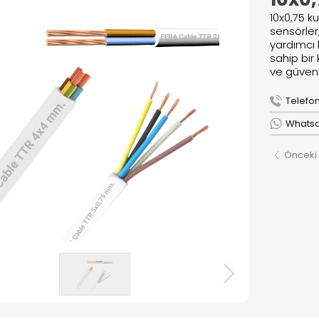
lar
10x0,75 k
r
sensörler
yardımcı 
sahip bir
ve güvenl
R
Telefon 
ızda
Whatsap
Önceki
& Lojistik
r