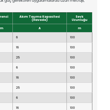
şük güç gerektiren uygulamalarda uzun metrajlı,
irenci
Akım Taşıma Kapasitesi
Sevk
C
(Havada)
Uzunluğu
km
A
m
6
100
16
100
25
100
6
100
16
100
25
100
6
100
16
100