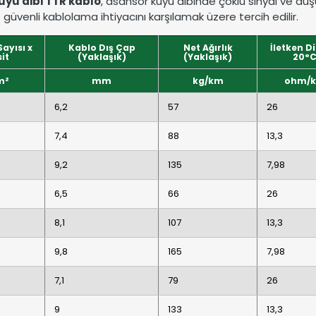
uyu dibi TTR kablo
, asansör kuyu dibinde çoklu sinyal ve dü
 güvenli kablolama ihtiyacını karşılamak üzere tercih edilir.
ayısı x
Kablo Dış Çap
Net Ağırlık
İletken D
it
(Yaklaşık)
(Yaklaşık)
20°
m²
mm
kg/km
ohm/
6,2
57
26
7,4
88
13,3
9,2
135
7,98
6,5
66
26
8,1
107
13,3
9,8
165
7,98
7,1
79
26
9
133
13,3