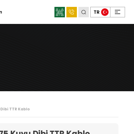
×
TR
im
Sosyal
Medya
Mahens
Konum
 Dibi TTR Kablo
75 Kuyu Dibi TTR Kablo