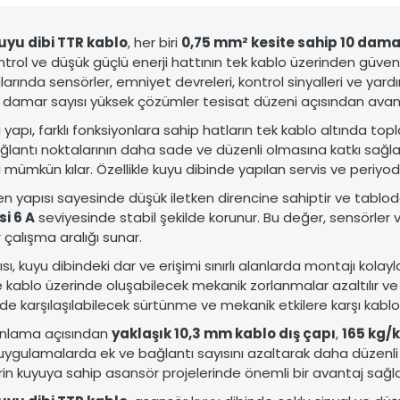
 dünyaya uzanan üretim gücü.
stemleri için güvenilir çözümler.
uyu dibi TTR kablo
, her biri
0,75 mm² kesite sahip 10 dam
trol ve düşük güçlü enerji hattının tek kablo üzerinden güvenl
rında sensörler, emniyet devreleri, kontrol sinyalleri ve yardı
 damar sayısı yüksek çözümler tesisat düzeni açısından avant
 yapı, farklı fonksiyonlara sahip hatların tek kablo altında 
ağlantı noktalarının daha sade ve düzenli olmasına katkı sağlar 
 mümkün kılar. Özellikle kuyu dibinde yapılan servis ve periyod
ken yapısı sayesinde düşük iletken direncine sahiptir ve tablo
i 6 A
seviyesinde stabil şekilde korunur. Bu değer, sensörler 
r çalışma aralığı sunar.
sı, kuyu dibindeki dar ve erişimi sınırlı alanlarda montajı kolayl
kablo üzerinde oluşabilecek mekanik zorlanmalar azaltılır ve uzun
de karşılaşılabilecek sürtünme ve mekanik etkilere karşı kablo
anlama açısından
yaklaşık 10,3 mm kablo dış çapı
,
165 kg/k
uygulamalarda ek ve bağlantı sayısını azaltarak daha düzenli v
erin kuyuya sahip asansör projelerinde önemli bir avantaj sağla