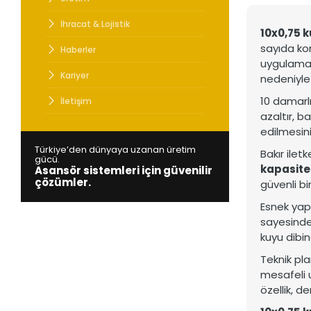
Türkiye’den
Asansör si
İhracat & Lojistik
10x0,75 k
sayıda kon
Haberler
uygulamala
Kariyer
nedeniyle
10 damarlı
İletişim
azaltır, b
edilmesini
Türkiye’den dünyaya uzanan üretim
Bakır ilet
gücü.
kapasites
Asansör sistemleri için güvenilir
çözümler.
güvenli bi
Esnek yapı
sayesinde 
kuyu dibin
Teknik pl
mesafeli 
özellik, d