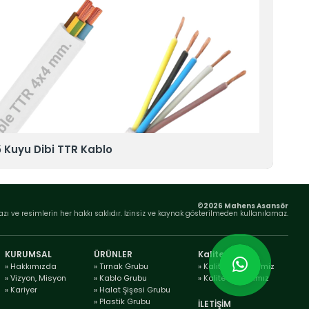
5 Kuyu Dibi TTR Kablo
5x0
©2026 Mahens Asansör
azı ve resimlerin her hakkı saklıdır. İzinsiz ve kaynak gösterilmeden kullanılamaz.
KURUMSAL
ÜRÜNLER
Kalite
» Hakkımızda
» Tırnak Grubu
» Kalite Belgelerimiz
» Vizyon, Misyon
» Kablo Grubu
» Kalite Politikamız
» Kariyer
» Halat Şişesi Grubu
» Plastik Grubu
İLETİŞİM