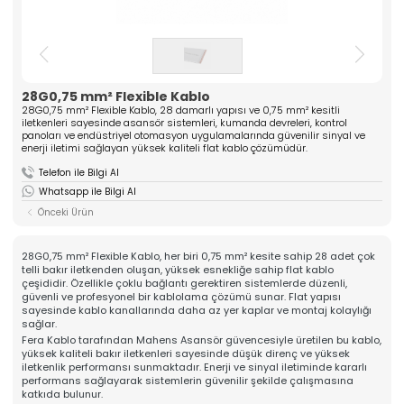
ASANSÖR
ve yüksek kaliteli komponentler üreten güçlü bir
üreticidir. Mühendislik tecrübesiyle güven veren
Hakkımızda
çözümler sunar.
Kalite
» Tırnak Grubu
» Kablo Grubu
Üretim
» Halat Şişesi Grubu
» Plastik Grubu
28G0,75 mm² Flexible Kablo
İhracat & Lojistik
28G0,75 mm² Flexible Kablo, 28 damarlı yapısı ve 0,75 mm² kesitli
» Konsol Grubu
» Yedek Parçalar
Haberler
iletkenleri sayesinde asansör sistemleri, kumanda devreleri, kontrol
» Tüm Kategoriler
panoları ve endüstriyel otomasyon uygulamalarında güvenilir sinyal ve
Kariyer
enerji iletimi sağlayan yüksek kaliteli flat kablo çözümüdür.
Kurumsal
İletişim
Telefon ile Bilgi Al
» Hakkımızda
Whatsapp ile Bilgi Al
» Vizyon, Misyon
» Kariyer
Önceki Ürün
Ürünlerimiz
» Tırnak Grubu
» Kablo Grubu
28G0,75 mm² Flexible Kablo, her biri 0,75 mm² kesite sahip 28 adet çok
» Halat Şişesi Grubu
telli bakır iletkenden oluşan, yüksek esnekliğe sahip flat kablo
» Plastik Grubu
çeşididir. Özellikle çoklu bağlantı gerektiren sistemlerde düzenli,
güvenli ve profesyonel bir kablolama çözümü sunar. Flat yapısı
» Konsol Grubu
sayesinde kablo kanallarında daha az yer kaplar ve montaj kolaylığı
» Yedek Parçalar
sağlar.
Kalite
Fera Kablo tarafından Mahens Asansör güvencesiyle üretilen bu kablo,
» Kalite Belgelerimiz
yüksek kaliteli bakır iletkenleri sayesinde düşük direnç ve yüksek
» Kalite Politikamız
iletkenlik performansı sunmaktadır. Enerji ve sinyal iletiminde kararlı
Üretim
performans sağlayarak sistemlerin güvenilir şekilde çalışmasına
» Üretim Hattımız
katkıda bulunur.
» Özel Üretim Yeteneğimiz