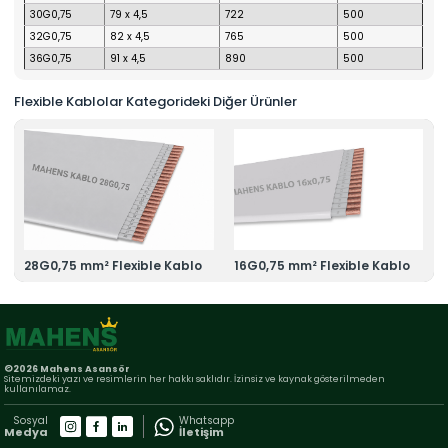
30G0,75
79 x 4,5
722
500
32G0,75
82 x 4,5
765
500
36G0,75
91 x 4,5
890
500
Flexible Kablolar Kategorideki Diğer Ürünler
28G0,75 mm² Flexible Kablo
16G0,75 mm² Flexible Kablo
©2026 Mahens Asansör
Sitemizdeki yazı ve resimlerin her hakkı saklıdır. İzinsiz ve kaynak gösterilmeden
kullanılamaz.
Sosyal
Whatsapp
Medya
İletişim