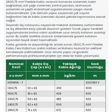
28G0,75 mm² Flexible Kablo; asansör kumanda sistemleri, kabin
Online Katalog
bağlantıları, kat çağrı sistemleri, kontrol panoları, otomasyon
Bize Ulaşın
sistemleri ve çeşitli endüstriyel uygulamalarda yaygın olarak
» İleitşim Bilgilerimiz
kullanılmaktadır. Çok damarlı yapısı sayesinde çok sayıda
» Konum Bilgilerimiz
bağlantının tek bir kablo üzerinden düzenli şekilde taşınmasına olanak
sağlar.
Tüm hakkı saklıdır. Sitemizde kullanılan tüm içerik ve görseller
Mahens Asansör'e ait olup izinsiz kullanımı hukuki yaptırıma tabidir.
Dayanıklı dış izolasyonu sayesinde mekanik darbelere, sürtünmelere
ve dış etkenlere karşı yüksek dayanım gösterir. Esnek yapısı hareketli
uygulamalarda kırılma riskini azaltırken uzun ömürlü kullanım avantajı
sunar. Bu özellik özellikle asansör sistemlerinde güvenli kullanım
açısından büyük önem taşımaktadır.
Kalite, güvenlik ve dayanıklılığı bir arada sunan 28G0,75 mm² Flexible
Kablo, Fera Kablo'nun üretim kalitesi ve Mahens Asansör'ün sektörel
tecrübesiyle üretilmektedir. Uzun ömürlü yapısı ve güvenilir
performansıyla profesyonel projeler için ideal bir kablo çözümüdür.
Nominal
Kablo Dış
Yaklaşık
Sevk
Kesit
Çap (e x bv)
Kablo Ağırlığı
Uzunluğu
n x mm²
mm x mm
kg/km
m
H05WH6 - F
300/450 V
12G0,75
32 x 4,5
290
1000
16G0,75
43 x 4,5
429
500
20G0,75
54 x 4,5
485
500
24G0,75
62 x 4,5
600
500
28G0,75
73 x 4,5
672
500