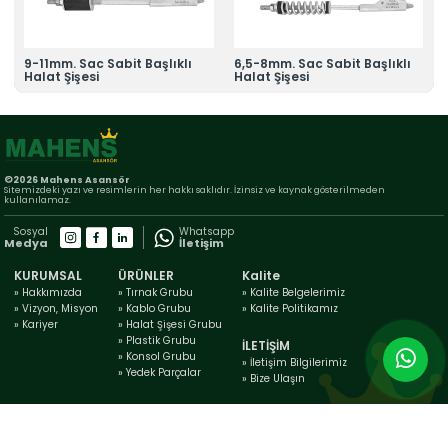
9-11mm. Sac Sabit Başlıklı
6,5-8mm. Sac Sabit Başlıklı
Halat Şişesi
Halat Şişesi
©2026 Mahens Asansör
Sitemizdeki yazı ve resimlerin her hakkı saklıdır. İzinsiz ve kaynak gösterilmeden
kullanılamaz.
Sosyal
Whatsapp
Medya
İletişim
KURUMSAL
ÜRÜNLER
Kalite
» Hakkımızda
» Tırnak Grubu
» Kalite Belgelerimiz
» Vizyon, Misyon
» Kablo Grubu
» Kalite Politikamız
» Kariyer
» Halat Şişesi Grubu
» Plastik Grubu
İLETİŞİM
» Konsol Grubu
» İletişim Bilgilerimiz
» Yedek Parçalar
» Bize Ulaşın
Web Tasarım & Yazılım | COUR