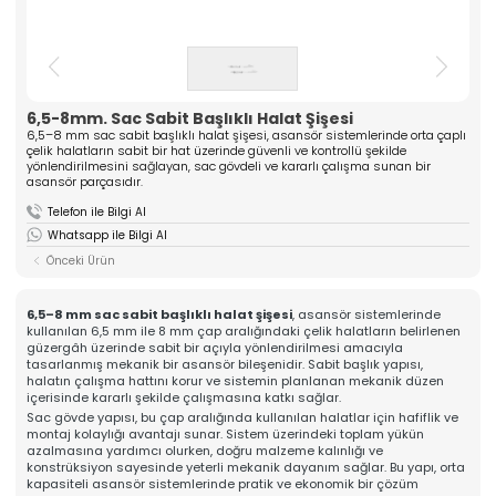
ASANSÖR
ve yüksek kaliteli komponentler üreten güçlü bir
üreticidir. Mühendislik tecrübesiyle güven veren
Hakkımızda
çözümler sunar.
Kalite
» Tırnak Grubu
» Kablo Grubu
Üretim
» Halat Şişesi Grubu
» Plastik Grubu
6,5-8mm. Sac Sabit Başlıklı Halat Şişesi
İhracat & Lojistik
6,5–8 mm sac sabit başlıklı halat şişesi, asansör sistemlerinde orta çaplı
» Konsol Grubu
» Yedek Parçalar
Haberler
çelik halatların sabit bir hat üzerinde güvenli ve kontrollü şekilde
» Tüm Kategoriler
yönlendirilmesini sağlayan, sac gövdeli ve kararlı çalışma sunan bir
Kariyer
asansör parçasıdır.
Kurumsal
İletişim
Telefon ile Bilgi Al
» Hakkımızda
Whatsapp ile Bilgi Al
» Vizyon, Misyon
» Kariyer
Önceki Ürün
Ürünlerimiz
» Tırnak Grubu
» Kablo Grubu
6,5–8 mm sac sabit başlıklı halat şişesi
, asansör sistemlerinde
» Halat Şişesi Grubu
kullanılan 6,5 mm ile 8 mm çap aralığındaki çelik halatların belirlenen
» Plastik Grubu
güzergâh üzerinde sabit bir açıyla yönlendirilmesi amacıyla
tasarlanmış mekanik bir asansör bileşenidir. Sabit başlık yapısı,
» Konsol Grubu
halatın çalışma hattını korur ve sistemin planlanan mekanik düzen
» Yedek Parçalar
içerisinde kararlı şekilde çalışmasına katkı sağlar.
Kalite
Sac gövde yapısı, bu çap aralığında kullanılan halatlar için hafiflik ve
» Kalite Belgelerimiz
montaj kolaylığı avantajı sunar. Sistem üzerindeki toplam yükün
» Kalite Politikamız
azalmasına yardımcı olurken, doğru malzeme kalınlığı ve
Üretim
konstrüksiyon sayesinde yeterli mekanik dayanım sağlar. Bu yapı, orta
» Üretim Hattımız
kapasiteli asansör sistemlerinde pratik ve ekonomik bir çözüm
» Özel Üretim Yeteneğimiz