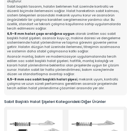
oluşturur.
Online Katalog
Sabit başlıklı tasarım, halatın belirlenen hat üzerinde kontrollü ve
Bize Ulaşın
düzenli biçimde ilerlemesini sağlar. Halat hareketinin sabit kalması,
» İleitşim Bilgilerimiz
sistem bileşenleri arasındaki mekanik uyumu korur ve asansörün
» Konum Bilgilerimiz
öngörülebilir bir çalışma karakteri sergilemesine yardımcı olur. Bu
özellik, standart ve tekrarlı çalışma koşullarına sahip uygulamalarda
Tüm hakkı saklıdır. Sitemizde kullanılan tüm içerik ve görseller
Mahens Asansör'e ait olup izinsiz kullanımı hukuki yaptırıma tabidir.
tercih edilmesini sağlar.
6,5–8 mm halat çapı aralığına uygun
olarak üretilen sac sabit
başlıklı halat şişeleri; asansör kuyu içi, makine dairesi ve dengeleme
sistemlerinde halat yönlendirme ve taşıma görevini güvenle yerine
getirir. Halatın düzgün hat üzerinde ilerlemesi, titreşimin azalmasına
ve sistemin daha stabil çalışmasına katkı sağlar.
Asansör montaj, bakım ve modernizasyon uygulamalarında tercih
edilen sac sabit başlıklı halat şişeleri; hafiflik, montaj kolaylığı ve
kararlı halat yönlendirme beklentisi olan projelerde uygun bir çözüm
sunar. Halatın sabit bir hatta yönlendirilmesi, bakım süreçlerinde
düzen ve standartlaşma avantajı sağlar.
6,5–8 mm sac sabit başlıklı halat şişesi
, mekanik uyum, kontrollü
çalışma ve uzun süreli performans gerektiren asansör projelerinde
tercih edilen halat yönlendirme çözümleri arasında yer alır.
Sabit Başlıklı Halat Şişeleri Kategorideki Diğer Ürünler