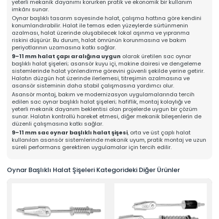
yeterli mekanik dayanımı korurken pratik ve ekonomik bir kullanım
Online Katalog
imkânı sunar.
Bize Ulaşın
Oynar başlıklı tasarım sayesinde halat, çalışma hattına göre kendini
» İleitşim Bilgilerimiz
konumlandırabilir. Halat ile temas eden yüzeylerde sürtünmenin
» Konum Bilgilerimiz
azalması, halat üzerinde oluşabilecek lokal aşınma ve yıpranma
riskini düşürür. Bu durum, halat ömrünün korunmasına ve bakım
Tüm hakkı saklıdır. Sitemizde kullanılan tüm içerik ve görseller
Mahens Asansör'e ait olup izinsiz kullanımı hukuki yaptırıma tabidir.
periyotlarının uzamasına katkı sağlar.
9–11 mm halat çapı aralığına uygun
olarak üretilen sac oynar
başlıklı halat şişeleri; asansör kuyu içi, makine dairesi ve dengeleme
sistemlerinde halat yönlendirme görevini güvenli şekilde yerine getirir.
Halatın düzgün hat üzerinde ilerlemesi, titreşimin azalmasına ve
asansör sisteminin daha stabil çalışmasına yardımcı olur.
Asansör montaj, bakım ve modernizasyon uygulamalarında tercih
edilen sac oynar başlıklı halat şişeleri; hafiflik, montaj kolaylığı ve
yeterli mekanik dayanım beklentisi olan projelerde uygun bir çözüm
sunar. Halatın kontrollü hareket etmesi, diğer mekanik bileşenlerin de
düzenli çalışmasına katkı sağlar.
9–11 mm sac oynar başlıklı halat şişesi
, orta ve üst çaplı halat
kullanılan asansör sistemlerinde mekanik uyum, pratik montaj ve uzun
süreli performans gerektiren uygulamalar için tercih edilir.
Oynar Başlıklı Halat Şişeleri Kategorideki Diğer Ürünler