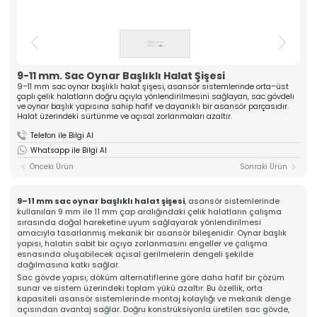
ASANSÖR
ve yüksek kaliteli komponentler üreten güçlü bir
üreticidir. Mühendislik tecrübesiyle güven veren
Hakkımızda
çözümler sunar.
Kalite
» Tırnak Grubu
» Kablo Grubu
Üretim
» Halat Şişesi Grubu
» Plastik Grubu
9-11 mm. Sac Oynar Başlıklı Halat Şişesi
İhracat & Lojistik
9–11 mm sac oynar başlıklı halat şişesi, asansör sistemlerinde orta–üst
» Konsol Grubu
» Yedek Parçalar
Haberler
çaplı çelik halatların doğru açıyla yönlendirilmesini sağlayan, sac gövdeli
» Tüm Kategoriler
ve oynar başlık yapısına sahip hafif ve dayanıklı bir asansör parçasıdır.
Kariyer
Halat üzerindeki sürtünme ve açısal zorlanmaları azaltır.
Kurumsal
İletişim
Telefon ile Bilgi Al
» Hakkımızda
Whatsapp ile Bilgi Al
» Vizyon, Misyon
» Kariyer
Önceki Ürün
Sonraki Ürün
Ürünlerimiz
» Tırnak Grubu
» Kablo Grubu
9–11 mm sac oynar başlıklı halat şişesi
, asansör sistemlerinde
» Halat Şişesi Grubu
kullanılan 9 mm ile 11 mm çap aralığındaki çelik halatların çalışma
» Plastik Grubu
sırasında doğal hareketine uyum sağlayarak yönlendirilmesi
amacıyla tasarlanmış mekanik bir asansör bileşenidir. Oynar başlık
» Konsol Grubu
yapısı, halatın sabit bir açıya zorlanmasını engeller ve çalışma
» Yedek Parçalar
esnasında oluşabilecek açısal gerilmelerin dengeli şekilde
Kalite
dağılmasına katkı sağlar.
» Kalite Belgelerimiz
Sac gövde yapısı, döküm alternatiflerine göre daha hafif bir çözüm
» Kalite Politikamız
sunar ve sistem üzerindeki toplam yükü azaltır. Bu özellik, orta
Üretim
kapasiteli asansör sistemlerinde montaj kolaylığı ve mekanik denge
» Üretim Hattımız
açısından avantaj sağlar. Doğru konstrüksiyonla üretilen sac gövde,
» Özel Üretim Yeteneğimiz