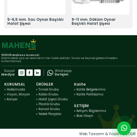
5-6,5 mm. Sac Oynar Başlıklı
9-11 mm. Döküm Oynar
Halat Şişesi
Başlıklı Halat Şişesi
©2026 Mahens Asansör
Sitemizdeki yazı ve resimlerin her hakkı saklıdır. İzinsiz ve kaynak gösterilmeden
kullanılamaz.
Sosyal
Whatsapp
Medya
İletişim
KURUMSAL
ÜRÜNLER
Kalite
» Hakkımızda
» Tırnak Grubu
» Kalite Belgelerimiz
» Vizyon, Misyon
» Kablo Grubu
» Kalite Politikamız
» Kariyer
» Halat Şişesi Grubu
» Plastik Grubu
İLETİŞİM
» Konsol Grubu
» İletişim Bilgilerimiz
» Yedek Parçalar
» Bize Ulaşın
Web Tasarım & Yazılım | COUR