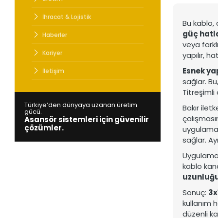
Türkiye’den
Asansör si
İhracat & Lojistik
Bu kablo,
güç hatl
Haberler
veya farkl
Kariyer
yapılır, ha
Esnek ya
İletişim
sağlar. Bu
Titreşiml
Türkiye’den dünyaya uzanan üretim
Bakır ilet
gücü.
çalışması
Asansör sistemleri için güvenilir
çözümler.
uygulamal
sağlar. Ay
Uygulama 
kablo kan
uzunluğ
Sonuç:
3x
kullanım h
düzenli ka