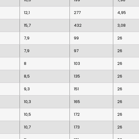
12,1
277
4,95
15,7
432
3,08
7,9
99
26
7,9
97
26
8
103
26
8,5
135
26
9,3
151
26
10,3
165
26
10,5
172
26
10,7
173
26