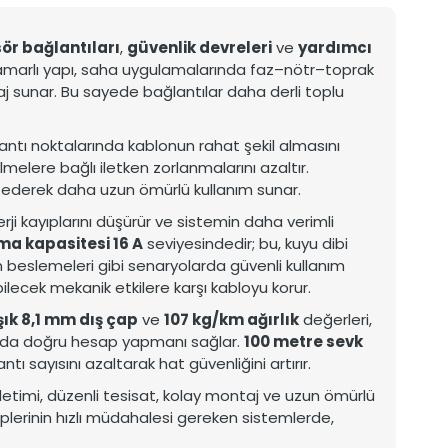
ör bağlantıları
,
güvenlik devreleri
ve
yardımcı
damarlı yapı, saha uygulamalarında faz–nötr–toprak
aj sunar. Bu sayede bağlantılar daha derli toplu
ğlantı noktalarında kablonun rahat şekil almasını
melere bağlı iletken zorlanmalarını azaltır.
 ederek daha uzun ömürlü kullanım sunar.
rji kayıplarını düşürür ve sistemin daha verimli
a kapasitesi 16 A
seviyesindedir; bu, kuyu dibi
beslemeleri gibi senaryolarda güvenli kullanım
abilecek mekanik etkilere karşı kabloyu korur.
ık 8,1 mm dış çap
ve
107 kg/km ağırlık
değerleri,
nda doğru hesap yapmanı sağlar.
100 metre sevk
ı sayısını azaltarak hat güvenliğini artırır.
iletimi, düzenli tesisat, kolay montaj ve uzun ömürlü
iplerinin hızlı müdahalesi gereken sistemlerde,