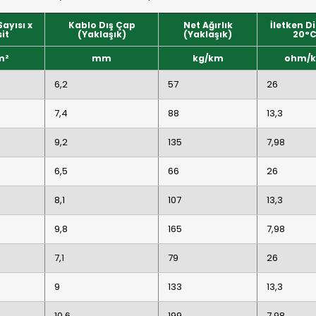
ayısı x
Kablo Dış Çap
Net Ağırlık
İletken D
it
(Yaklaşık)
(Yaklaşık)
20°
m²
mm
kg/km
ohm/
6,2
57
26
7,4
88
13,3
9,2
135
7,98
6,5
66
26
8,1
107
13,3
9,8
165
7,98
7,1
79
26
9
133
13,3
10,6
199
7,98