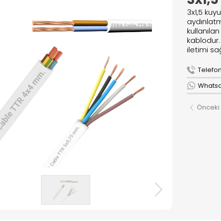
lar
3x1,5 kuy
r
aydınlatm
kullanıla
kablodur.
iletimi sa
R
Telefon 
ızda
Whatsap
Önceki
& Lojistik
r