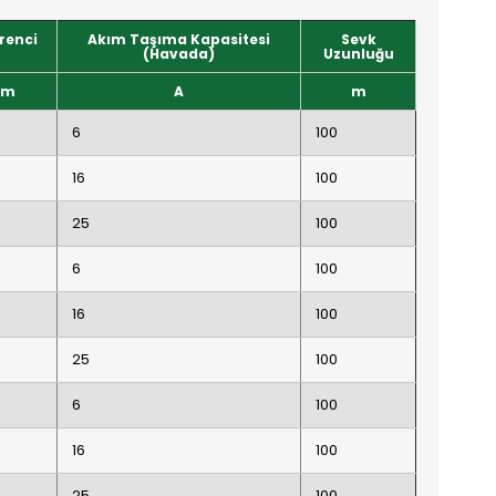
irenci
Akım Taşıma Kapasitesi
Sevk
C
(Havada)
Uzunluğu
km
A
m
6
100
16
100
25
100
6
100
16
100
25
100
6
100
16
100
25
100