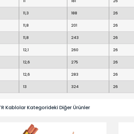
11
181
26
11,3
188
26
11,8
201
26
11,8
243
26
12,1
260
26
12,6
275
26
12,6
283
26
13
324
26
TR Kablolar Kategorideki Diğer Ürünler