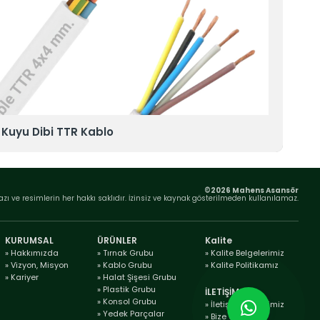
 Kuyu Dibi TTR Kablo
Kuy
©2026 Mahens Asansör
azı ve resimlerin her hakkı saklıdır. İzinsiz ve kaynak gösterilmeden kullanılamaz.
KURUMSAL
ÜRÜNLER
Kalite
» Hakkımızda
» Tırnak Grubu
» Kalite Belgelerimiz
» Vizyon, Misyon
» Kablo Grubu
» Kalite Politikamız
» Kariyer
» Halat Şişesi Grubu
» Plastik Grubu
İLETİŞİM
» Konsol Grubu
» İletişim Bilgilerimiz
» Yedek Parçalar
» Bize Ulaşın