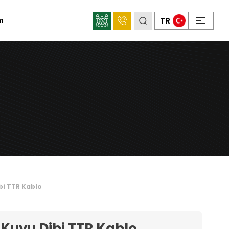
×
TR
im
Sosyal
Medya
Mahens
Konum
ibi TTR Kablo
 Kuyu Dibi TTR Kablo