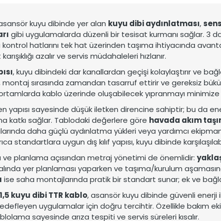
 dünyaya uzanan üretim gücü.
stemleri için güvenilir çözümler.
 asansör kuyu dibinde yer alan
kuyu dibi aydınlatması
,
sens
arı
gibi uygulamalarda düzenli bir tesisat kurmanı sağlar. 3 
ı kontrol hatlarını tek hat üzerinden taşıma ihtiyacında avant
t karışıklığı azalır ve servis müdahaleleri hızlanır.
pısı
, kuyu dibindeki dar kanallardan geçişi kolaylaştırır ve ba
, montaj sırasında zamandan tasarruf ettirir ve gereksiz bükül
i ortamlarda kablo üzerinde oluşabilecek yıpranmayı minimize
ken yapısı sayesinde düşük iletken direncine sahiptir; bu da ene
na katkı sağlar. Tablodaki değerlere göre
havada akım taşım
arında daha güçlü aydınlatma yükleri veya yardımcı ekipman 
rıca standartlara uygun dış kılıf yapısı, kuyu dibinde karşılaşıl
ve planlama açısından metraj yönetimi de önemlidir:
yaklaş
alında yer planlaması yaparken ve taşıma/kurulum aşaması
u
ise saha montajlarında pratik bir standart sunar; ek ve bağlant
1,5 kuyu dibi TTR kablo
, asansör kuyu dibinde güvenli enerji 
edefleyen uygulamalar için doğru tercihtir. Özellikle bakım ek
blolama sayesinde arıza tespiti ve servis süreleri kısalır.