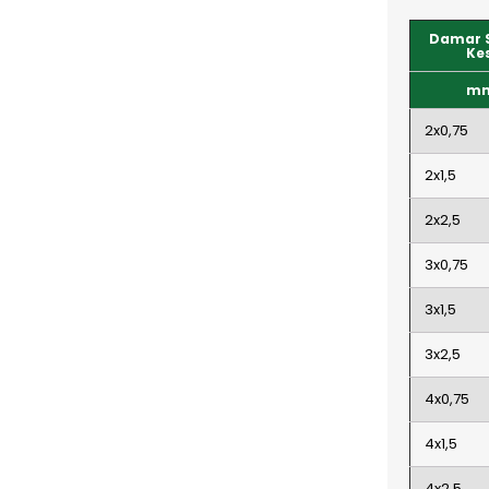
Damar S
Kes
m
2x0,75
2x1,5
2x2,5
3x0,75
3x1,5
3x2,5
4x0,75
4x1,5
4x2,5