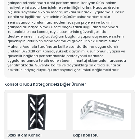
çalışma ortamlarında dahi performansını koruyan ürün, bakım
Online Katalog
maliyetlerini azaltırken işletme verimliliğini artırır. Hassas üretim
Bize Ulaşın
ölçüleri sayesinde kolay montaj imkânı sunarak uygulama süresini
» İleitşim Bilgilerimiz
kısaltır ve işçilik maliyetlerinin düşürülmesine yardımcı olur.
» Konum Bilgilerimiz
Yeni asansör kurulumları, modernizasyon projeleri ve bakım
Tüm hakkı saklıdır. Sitemizde kullanılan tüm içerik ve görseller
çalışmaları başta olmak üzere birçok farklı uygulama alanında
Mahens Asansör'e ait olup izinsiz kullanımı hukuki yaptırıma tabidir.
kullanılabilen bu konsol, ray sistemlerinin güvenli şekilde
desteklenmesini sağlar. Sağlam bağlantı yapısı sayesinde sistem
güvenliğini artırırken daha verimli ve güvenilir bir kullanım sunar.
Mahens Asansör tarafından kalite standartlarına uygun olarak
üretilen 6x20x18 cm Konsol, yüksek dayanımı, uzun ömürlü yapısı ve
güvenilir bağlantı performansıyla profesyonel asansör
uygulamalarında tercih edilen önemli montaj ekipmanları arasında
yer almaktadır. Güvenlik, kalite ve dayanıklılığı bir arada sunarak
sektörün ihtiyaç duyduğu profesyonel çözümleri sağlamaktadır.
Konsol Grubu Kategorideki Diğer Ürünler
6x8x18 cm Konsol
Kapı Konsolu