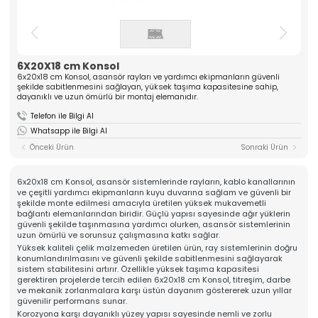
ASANSÖR
ve yüksek kaliteli komponentler üreten güçlü bir
üreticidir. Mühendislik tecrübesiyle güven veren
Hakkımızda
çözümler sunar.
Kalite
» Tırnak Grubu
» Kablo Grubu
Üretim
6X20X18 cm Konsol
» Halat Şişesi Grubu
» Plastik Grubu
İhracat & Lojistik
6x20x18 cm Konsol, asansör rayları ve yardımcı ekipmanların güvenli
şekilde sabitlenmesini sağlayan, yüksek taşıma kapasitesine sahip,
» Konsol Grubu
» Yedek Parçalar
Haberler
dayanıklı ve uzun ömürlü bir montaj elemanıdır.
» Tüm Kategoriler
Kariyer
Telefon ile Bilgi Al
Kurumsal
İletişim
Whatsapp ile Bilgi Al
» Hakkımızda
Önceki Ürün
Sonraki Ürün
» Vizyon, Misyon
» Kariyer
Ürünlerimiz
6x20x18 cm Konsol, asansör sistemlerinde rayların, kablo kanallarının
» Tırnak Grubu
ve çeşitli yardımcı ekipmanların kuyu duvarına sağlam ve güvenli bir
» Kablo Grubu
şekilde monte edilmesi amacıyla üretilen yüksek mukavemetli
» Halat Şişesi Grubu
bağlantı elemanlarından biridir. Güçlü yapısı sayesinde ağır yüklerin
» Plastik Grubu
güvenli şekilde taşınmasına yardımcı olurken, asansör sistemlerinin
» Konsol Grubu
uzun ömürlü ve sorunsuz çalışmasına katkı sağlar.
» Yedek Parçalar
Yüksek kaliteli çelik malzemeden üretilen ürün, ray sistemlerinin doğru
Kalite
konumlandırılmasını ve güvenli şekilde sabitlenmesini sağlayarak
» Kalite Belgelerimiz
sistem stabilitesini artırır. Özellikle yüksek taşıma kapasitesi
gerektiren projelerde tercih edilen 6x20x18 cm Konsol, titreşim, darbe
» Kalite Politikamız
ve mekanik zorlanmalara karşı üstün dayanım göstererek uzun yıllar
Üretim
güvenilir performans sunar.
» Üretim Hattımız
Korozyona karşı dayanıklı yüzey yapısı sayesinde nemli ve zorlu
» Özel Üretim Yeteneğimiz